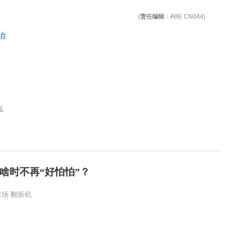
(
责任编辑
：柯旺 CN044)
治
手
啥时不再“好怕怕”？
卖场
翻新机