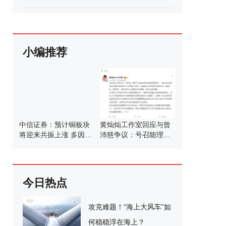
小编推荐
中信证券：预计铜板块
黄灿灿工作室回应与曾
将迎来共振上涨 多因素
沛慈争议：号召能理智
助推铜价上涨
发言
今日热点
攻克难题！“海上大风车”如
何稳稳浮在海上？