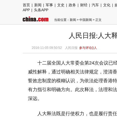
首页
|
新闻
|
军事
|
文史
|
政务
|
财经
|
汽车
|
文化
|
APP
|
头条APP
当前位置：
新闻
>
中国新闻
> 正文
人民日报:人大
2016-11-05 09:50:52
人民日报
参与评论(
)人
十二届全国人大常委会第24次会议已
威性解释，通过明确相关法律规定，澄清
誓效忠制度的模糊认识，为依法处理香港
有力指引和明确方向。此次释法，法理和
深远。
人大释法既是行使权力，也是履行责