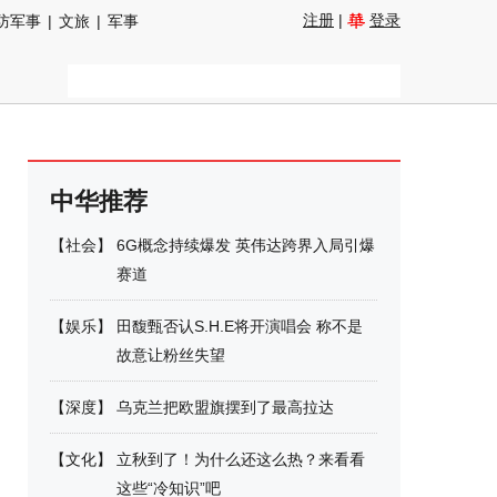
注册
|
登录
防军事
|
文旅
|
军事
中华推荐
【
社会
】
6G概念持续爆发 英伟达跨界入局引爆
赛道
【
娱乐
】
田馥甄否认S.H.E将开演唱会 称不是
故意让粉丝失望
【
深度
】
乌克兰把欧盟旗摆到了最高拉达
【
文化
】
立秋到了！为什么还这么热？来看看
这些“冷知识”吧