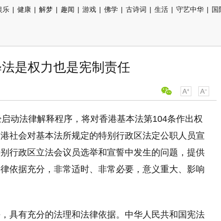
娱乐
|
健康
|
解梦
|
趣闻
|
游戏
|
佛学
|
古诗词
|
生活
|
守艺中华
|
国
释法是权力也是宪制责任
经启动法律解释程序，将对香港基本法第104条作出权
香港社会对基本法所规定的特别行政区法定公职人员宣
特别行政区立法会议员选举和宣誓中发生的问题，提供
法律依据充分，非常适时、非常必要，意义重大、影响
任，具有充分的法理和法律依据。中华人民共和国宪法