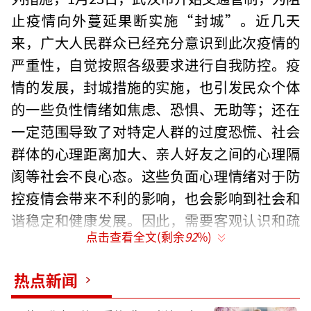
止疫情向外蔓延果断实施“封城”。近几天
来，广大人民群众已经充分意识到此次疫情的
严重性，自觉按照各级要求进行自我防控。疫
情的发展，封城措施的实施，也引发民众个体
的一些负性情绪如焦虑、恐惧、无助等；还在
一定范围导致了对特定人群的过度恐慌、社会
群体的心理距离加大、亲人好友之间的心理隔
阂等社会不良心态。这些负面心理情绪对于防
控疫情会带来不利的影响，也会影响到社会和
谐稳定和健康发展。因此，需要客观认识和疏
点击查看全文(剩余
92
%)
导当前人们的不良情绪，认识和引导形成战胜
疫情所需要的理性平和、积极乐观的社会心
热点新闻
态。