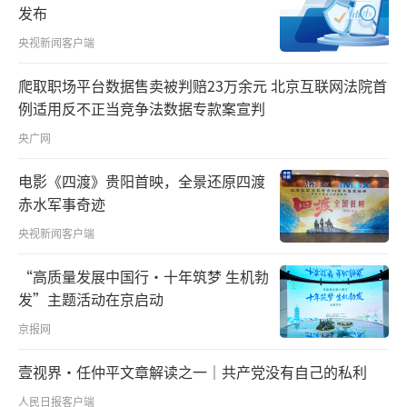
阂。因为武汉“封城”是临时性的突发重大社
发布
会事件，大家心理准备时间很短，心理上有一
央视新闻客户端
个被动接受的过程。几天来，由于疫情数据的
爬取职场平台数据售卖被判赔23万余元 北京互联网法院首
变化，对于自我隔离的武汉人来讲，逐步认知
例适用反不正当竞争法数据专款案宣判
到“封城”和隔离防护的必要性，心理上有主
央广网
动认同倾向。一部分人还觉得“封城”要是更
早一点，疫情控制会更好。
电影《四渡》贵阳首映，全景还原四渡
赤水军事奇迹
“隔人不隔心，同是一家人。”我们注意
央视新闻客户端
到，这次武汉交通管制之后，武汉人和非武汉
“高质量发展中国行·十年筑梦 生机勃
人因为“封城”而成为两类人群，这两类群体
发”主题活动在京启动
虽然都按照国家的规定进行疫情防控，但是因
京报网
为武汉市目前可知的传染源，武汉人几乎都成
为“病人”，一部分外地人和武汉人之间短时
壹视界·任仲平文章解读之一｜共产党没有自己的私利
间产生了一种“病毒性心理隔阂”，大家在新
人民日报客户端