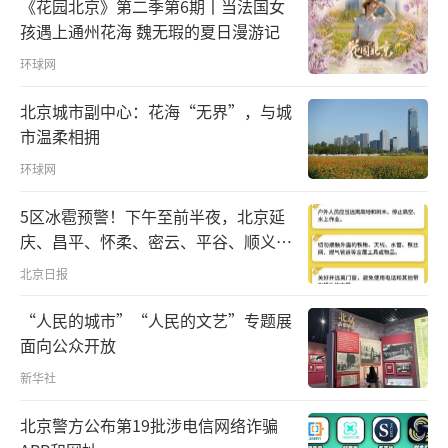
《花园北京》第二季第6期丨当法国女
一、传播抗疫成果，消除过分恐惧
孩遇上通州花海 魏无瑕的夏日漫游记
当前，各种有关疫情的信息铺天盖地，各
环球网
种信息中不断变动的感染和死亡人数，病毒、
北京城市副中心：花海“无界”，与城
隔离、“封城”等词语不断刺激人们的视觉和
市温柔相拥
听觉，人们对于本次疫情和传染的恐惧，成为
环球网
一种普遍性的社会负性情绪。很多人还会有一
5区冰雹预警！下午至前半夜，北京延
种恐惧下的无助无力感。一部分人会在恐惧之
庆、昌平、怀柔、密云、平谷、顺义、
下启用防御机制。一是无意识过度恐慌，过量
门头沟、房山等区有较明显降雨，伴七
北京日报
关注各种信息，容易信谣传谣，草木皆
级左右短时大风和冰雹
兵，“吓”自己；二是反向形成莫名其妙
“人民的城市”“人民的文艺”专题展
面向公众开放
的“无所畏惧”或“胆大包天”，并有可能给
新华社
自己和他人添乱，给疫情防控带来干扰。
北京警方公布第19批涉电信网络诈骗
“恐惧”是人们对某些事物或特殊情境产