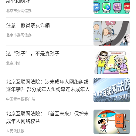
APP和网址
生的强烈的害怕情绪。恐惧心理出现时，明明
北京市委网信办
知道没必要那样恐惧，就是不能自我控制，严
重时还伴有烦躁不安、焦虑、呼吸急促、头
注意！假冒亲友诈骗
昏、恶心、呕吐，甚至休克等生理症状。如果
北京市委网信办
恐惧的事物或情境消失，情绪就会恢复正常。
这“孙子”，不是真孙子
当人们感知到无法控制和无法预计的危险
北京刑侦
的时候，就会产生这种害怕的情绪反应。完全
消除恐惧，就必须消除恐惧源。这次疫情人们
北京互联网法院：涉未成年人网络纠纷
担心的是自己和亲人会不会被感染，担心感染
逐年攀升 部分成年人纠纷牵连未成年人
之后出现危及生命的情形。因此，新闻媒体和
中国青年报客户端
社会各界要加大对疫情可控可防、感染后可治
北京互联网法院：『首互未来』保护未
疗能治好的信息发布；国家权威机构和媒体要
成年人网络权益
及时发布疫情可控、好转等方面的好消息和取
人民法院报