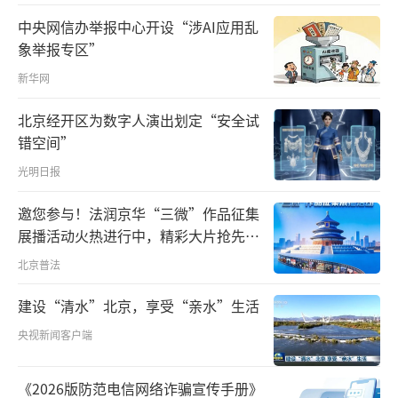
得的成效成果；严厉打击各种谣言。对个体而
中央网信办举报中心开设“涉AI应用乱
言，要冷静下来细心梳理自己当前的环境和接
象举报专区”
触情况，逐步排除被感染的可能性，严格按照
新华网
防控措施来防控，这样心里面才会更加踏实，
降低疫情恐惧感。认识到通过目前最严厉的管
北京经开区为数字人演出划定“安全试
错空间”
控措施，疫情正在被有效控制，这样我们的恐
惧感就会降下来。当然，个人要在恐惧的时
光明日报
候，有人能够联系上，想说话或交流时有人
邀您参与！法润京华“三微”作品征集
在。因此在隔离期间，要与亲朋好友等进行沟
展播活动火热进行中，精彩大片抢先看
通交流，保持一定的电话或视频沟通。
～
北京普法
二、隔人不隔心，同是一家人
建设“清水”北京，享受“亲水”生活
央视新闻客户端
武汉依法实施交通管制后，人与人之间的
空间距离增加了，但是不能由此形成心理隔
《2026版防范电信网络诈骗宣传手册》