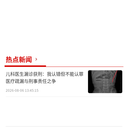
亚洲市场表现明显。韩国KOSPI指数一度下跌
4%。DeepSeek正在开发自己的芯片以支持AI
系统运行的消息，以及智谱考虑设计自己的AI
芯片的报道，进一步助推了港股上涨。围绕阿
里巴巴业绩的乐观情绪也提振了中国科技股的
人气。分析师认为Lazada与Meta的合作是阿里
热点新闻
巴巴长期盈利前景的积极信号。
儿科医生漏诊获刑：我认错但不能认罪
（责任编辑：zhangxiaohua）
医疗疏漏与刑事责任之争
2026-08-06 13:45:15