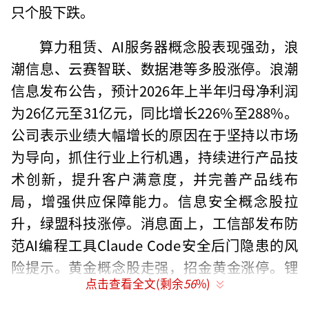
只个股下跌。
算力租赁、AI服务器概念股表现强劲，浪
潮信息、云赛智联、数据港等多股涨停。浪潮
信息发布公告，预计2026年上半年归母净利润
为26亿元至31亿元，同比增长226%至288%。
公司表示业绩大幅增长的原因在于坚持以市场
为导向，抓住行业上行机遇，持续进行产品技
术创新，提升客户满意度，并完善产品线布
局，增强供应保障能力。信息安全概念股拉
升，绿盟科技涨停。消息面上，工信部发布防
范AI编程工具Claude Code安全后门隐患的风
险提示。黄金概念股走强，招金黄金涨停。锂
点击查看全文(剩余
56
%)
矿股和机器人概念股则出现大幅调整。