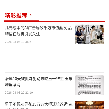
精彩推荐
几元成本的AI广告导致千万市值蒸发 品
牌信任危机引发关注
2026-08-08 19:36:27
潜逃10天被抓嫌犯疑靠吃玉米维生 玉米
地里落网
2026-08-08 22:21:10
男子不顾劝导花15万请大师迁坟改运 迷