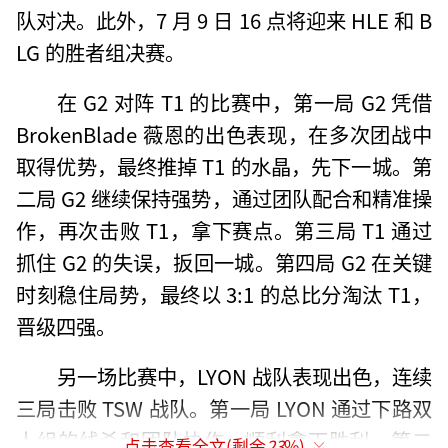
队对决。此外，7 月 9 日 16 点将迎来 HLE 和 B
LG 的胜者组决赛。
在 G2 对阵 T1 的比赛中，第一局 G2 凭借
BrokenBlade 薇恩的出色表现，在多次团战中
取得优势，最终推掉 T1 的水晶，先下一城。第
二局 G2 继续保持强势，通过团队配合和精准操
作，再次击败 T1，拿下赛点。第三局 T1 通过
抓住 G2 的失误，扳回一城。第四局 G2 在关键
时刻稳住局势，最终以 3:1 的总比分淘汰 T1，
晋级四强。
另一场比赛中，LYON 战队表现出色，连续
三局击败 TSW 战队。第一局 LYON 通过下路双
人组的线杀和团队协作，顺利拿下胜利。第二
点击查看全文(剩余
23
%)