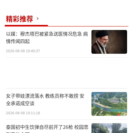
精彩推荐
以媒：穆杰塔巴被紧急送医情况危急 病
情传闻四起
2026-08-08 10:40:37
女子带娃漂流落水 教练员称不敢捞 安
全承诺成空谈
2026-08-08 10:11:18
泰国初中生饮弹自尽前开了26枪 校园悲