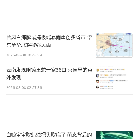
台风白海豚或携极端暴雨重创多省市 华
东至华北将掀强风雨
2026-08-08 10:48:39
云南发现眼镜王蛇一家38口 茶园里的意
外发现
2026-08-08 02:57:36
白鲸宝宝吹蜡烛把头吹扁了 萌态背后的