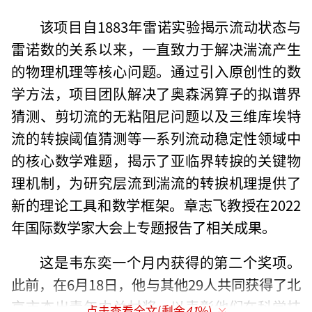
该项目自1883年雷诺实验揭示流动状态与
雷诺数的关系以来，一直致力于解决湍流产生
的物理机理等核心问题。通过引入原创性的数
学方法，项目团队解决了奥森涡算子的拟谱界
猜测、剪切流的无粘阻尼问题以及三维库埃特
流的转捩阈值猜测等一系列流动稳定性领域中
的核心数学难题，揭示了亚临界转捩的关键物
理机制，为研究层流到湍流的转捩机理提供了
新的理论工具和数学框架。章志飞教授在2022
年国际数学家大会上专题报告了相关成果。
这是韦东奕一个月内获得的第二个奖项。
此前，在6月18日，他与其他29人共同获得了北
京市杰出青年中关村奖，以表彰他们在科学技
点击查看全文(剩余
41
%)