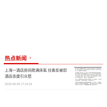
职场人工作能力也会明显下降。长期作息紊乱
还会扰乱皮质醇、胰岛素节律，升高血糖、血
脂波动风险，增加高血压、心慌、神经衰弱概
率。青少年模仿这种睡眠方式还可能阻碍生长
激素正常分泌，影响身体发育。
C罗屏蔽电子设备、恒温隔音卧室的睡眠环
境，对普通人来说难以复刻。居家环境中的光
热点新闻
线、噪音、电磁干扰会直接破坏分段睡眠的修
上海一酒店房间爬满床虱 住客反被怼
复效果，只学形式而不具备配套条件，只会适
酒店态度引众怒
得其反。
2026-08-06 17:16:24
尽管C罗的“分段睡眠法”不可照搬，但他
的一些睡眠好习惯值得借鉴。例如，每日固定
入睡和起床时间，周末不熬夜补觉，稳住生物