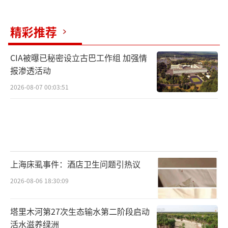
障碍科就诊，通过睡眠监测和个体化评估制定
适合自己的作息方案，科学睡眠才是养护身心
精彩推荐
的最佳选择。
（责任编辑：zhangxiaohua）
CIA被曝已秘密设立古巴工作组 加强情
报渗透活动
2026-08-07 00:03:51
上海床虱事件：酒店卫生问题引热议
2026-08-06 18:30:09
塔里木河第27次生态输水第二阶段启动
活水滋养绿洲