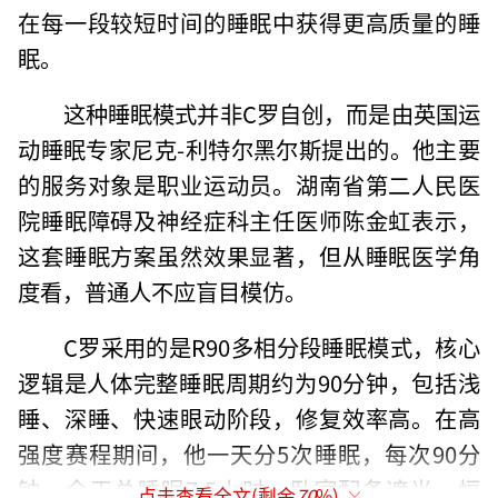
在每一段较短时间的睡眠中获得更高质量的睡
眠。
这种睡眠模式并非C罗自创，而是由英国运
动睡眠专家尼克-利特尔黑尔斯提出的。他主要
的服务对象是职业运动员。湖南省第二人民医
院睡眠障碍及神经症科主任医师陈金虹表示，
这套睡眠方案虽然效果显著，但从睡眠医学角
度看，普通人不应盲目模仿。
C罗采用的是R90多相分段睡眠模式，核心
逻辑是人体完整睡眠周期约为90分钟，包括浅
睡、深睡、快速眼动阶段，修复效率高。在高
强度赛程期间，他一天分5次睡眠，每次90分
钟，全天总睡眠7.5小时。卧室配备遮光、恒
点击查看全文(剩余
70
%)