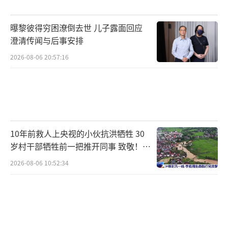
钟；睡前1小时放下手机、电脑，避免蓝光抑制
曝黎彼得穷困潦倒去世 儿子露面回应
褪黑素；优化睡眠环境，卧室遮光、降噪、温
澄清传闻与后事安排
度控制在22-26℃，不把手机带上床；适度短午
2026-08-06 20:57:16
休，中午12:30-14:00之间小憩20-30分钟，不
超过40分钟，避免影响夜间睡眠。
成年人健康睡眠标准为每晚7-9小时连续睡
眠，这是世卫组织与国内睡眠医学统一推荐的
10年前救人上央视的小伙抗洪牺牲 30
方案。C罗的分段睡眠仅适用于高强度、专业监
岁村干部牺牲前一把推开同事 致敬！送
测下的职业运动员，大众的工作、运动强度、
别！
2026-08-06 10:52:34
代谢水平与之有很大差异，不存在复制价值。
若存在入睡困难、多梦易醒、日间持续疲
惫等睡眠问题，应及时到专业医疗机构的睡眠