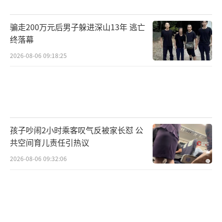
谈及高考首日试卷难易程度，有的考生表
骗走200万元后男子躲进深山13年 逃亡
示上午的语文科目比较简单，下午的数学则有
终落幕
点难。一名考生语气无奈地感慨：“这次数学
2026-08-06 09:18:25
真的太难了，给我做‘力竭’了。”还有考生
提到题目题干很长，读懂题目都要一会儿。不
过，也有考生表示题目难度尚可，“我觉得比
春考好。”
孩子吵闹2小时乘客叹气反被家长怼 公
相比大多数家长的严肃紧张，建平中学考
共空间育儿责任引热议
点送考的李先生表情轻松。他告诉记者，数学
2026-08-06 09:32:06
是自己孩子相对擅长的科目，平时成绩也比较
稳定，心里还算踏实。对于孩子的暑假计划，
他表示可能会跟同学一起出去玩一玩，不管怎
么样，结束了总归要放松一下。