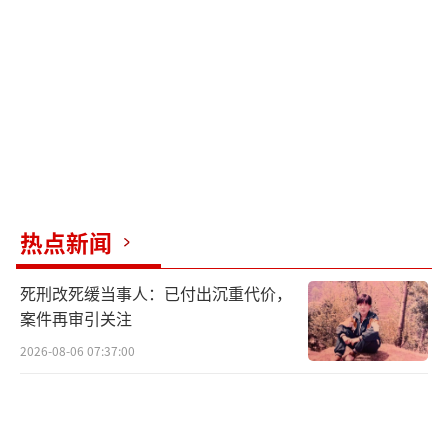
闲不下来。吴同学接过爸爸递来的鲜花后，非
常开心，她打算晚上回家跟父母商量一下，再
确定明天还参不参加考试。梁效保则坚持明天
继续考，他笑称自己成了“团宠”，一家人包
括表弟在内共七个人来接他，庆祝他顺利度过
高考第一天，场面热闹又温馨。
同样，位于浦东新区的建平中学考点外，
热点新闻
家长张女士手捧鲜花站在人群中，女儿刚走出
死刑改死缓当事人：已付出沉重代价，
考场便把鲜花送上。张女士表示，女儿春考后
案件再审引关注
英语已经免修，今天考完，对她而言高考基本
2026-08-06 07:37:00
就结束了，心理上已经很轻松，但他们打算让
孩子走完整个考试流程，所以带了束花庆祝一
下。