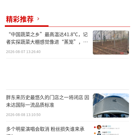
精彩推荐
“中国蔬菜之乡”最高温达41.8℃，记
者实探蔬菜大棚感觉像进“蒸笼”，有
村民称只能凌晨两点起来干活
2026-08-07 13:26:40
胖东来历史最悠久的门店之一将闭店 因
未达国际一流品质标准
2026-08-08 13:10:50
多个明星演唱会取消 粉丝损失谁来承