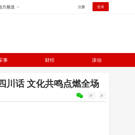
地方频道
注册
登录
军事
财经
滚动
四川话 文化共鸣点燃全场
关键词：