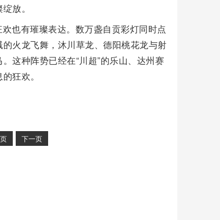
璨绽放。
狂欢也有璀璨表达。数万盏自贡彩灯同时点
溅的火龙飞舞，沐川草龙、德阳桃花龙与射
。这种阵势已经在“川超”的乐山、达州赛
息的狂欢。
页
下一页