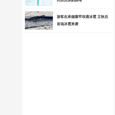
游客在承德塞罕坝遇冰雹 立秋后
首场冰雹来袭