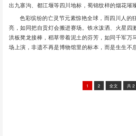
出九寨沟、都江堰等四川地标，蜀锦纹样的烟花璀
色彩缤纷的亡灵节元素惊艳全球，而四川人的
亮，如同把自贡灯会搬进赛场。铁水泼洒、火星四
洪板凳龙接棒，稻草带着泥土的芬芳，如同千军万马
场上演，非遗不再是博物馆里的标本，而是生生不
1
2
全文
共
2