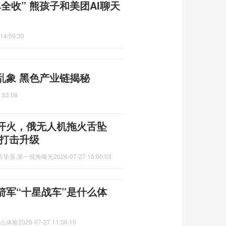
全收” 熊孩子和美团AI聊天
14:59:30
乱象 黑色产业链揭秘
:53:08
开火，俄无人机拖火舌坠
程打击升级
舌坠落,第一视角曝光
2026-07-27 15:00:03
箭军“十星战车”是什么体
什么体验
2026-07-27 11:36:10