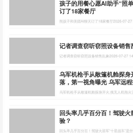
孩子的用餐心愿AI助手“照单
订了18家餐厅
熊孩子和美团AI聊天订了18家餐厅
2026-07-27 
记者调查窃听窃照设备销售
记者调查窃听窃照设备销售乱象
2026-07-27 14
乌军机枪手从敞篷机舱探身
落，第一视角曝光 乌军远
乌军机枪手从敞篷机舱探身开火,俄无人机拖火
回头率几乎百分百！驾驶火
验？
回头率几乎百分百！驾驶火箭军“十星战车”是