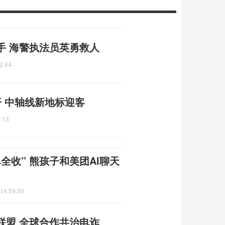
手 海警执法员英勇救人
2:44
 中轴线新地标迎客
:13
全收” 熊孩子和美团AI聊天
14:59:30
联盟 全球合作共治电诈