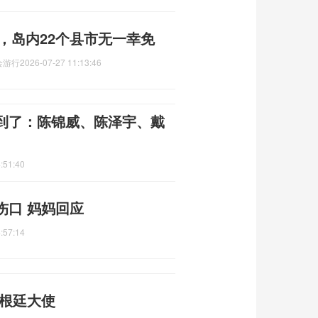
吨，岛内22个县市无一幸免
会游行
2026-07-27 11:13:46
到了：陈锦威、陈泽宇、戴
:51:40
伤口 妈妈回应
:57:14
阿根廷大使