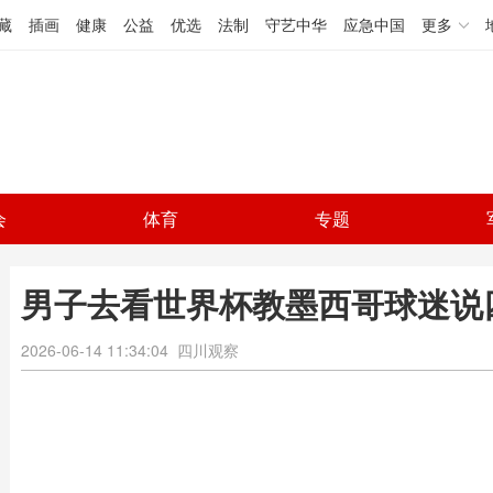
藏
插画
健康
公益
优选
法制
守艺中华
应急中国
更多
会
体育
专题
男子去看世界杯教墨西哥球迷说
2026-06-14 11:34:04
四川观察