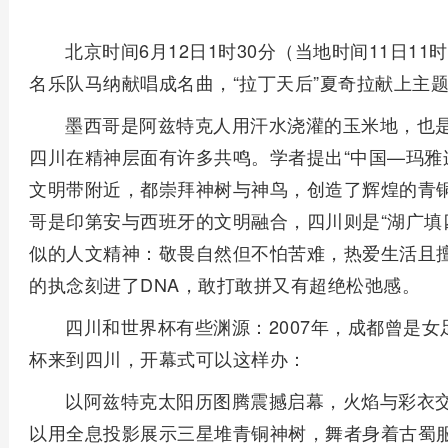
北京时间6月12日1时30分（当地时间11日11
名乐队马纳献唱成名曲，“拉丁天后”夏奇拉献上主
墨西哥是阿兹特克人用汗水浇灌的玉米地，也
四川在精神层面有许多共鸣。学者提出“中国—玛雅
文明带附近，都崇拜神树与神鸟，创造了辉煌的青
哥是印第安与西班牙的文明融合，四川则是“湖广填
似的人文精神：敬畏自然但不怕苦难，热爱生活且
的执念刻进了DNA，敢打敢拼又有超绝松弛感。
四川和世界杯有些渊源：2007年，成都曾是
杯来到四川，开幕式可以这样办：
以阿兹特克太阳历图腾震撼启幕，火焰与彩衣
以用全息投影展示三星堆青铜神树，舞者身着古蜀