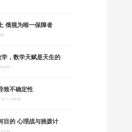
土 俄视为唯一保障者
:28
数学，数学天赋是天生的
:54:55
导致不确定性
-27 11:09:36
何目的 心理战与挑拨计
:13:34