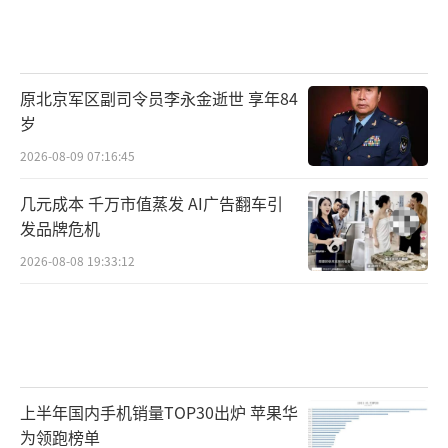
载，200MW容量提前6个月上线，净现值可能
有4亿至5亿美元。只要算力需求够强，自建发
电、多花资本开支也合理。表后发电的综合成
原北京军区副司令员李永金逝世 享年84
本约110至170美元/MWh，美国主要市场电网
岁
电价已经可能达到150美元/MWh量级。到2028
2026-08-09 07:16:45
年，表后发电可能贡献新增AI数据中心电力容
量的一半，而2025年这一比例还不到7%。已确
几元成本 千万市值蒸发 AI广告翻车引
发品牌危机
认的表后关键IT容量到2030年底约26GW，未
公开项目可能更高。
2026-08-08 19:33:12
第四层才是更硬的工业瓶颈：变压器、取
向硅钢、铜、燃机、施工人力、冷却设备。大
型电力变压器交期长，铜价过去一年上涨近2
0%。模块化和数字化能把现场用工减少超过5
上半年国内手机销量TOP30出炉 苹果华
为领跑榜单
0%，但当算力建设进入数百GW级别，熟练工