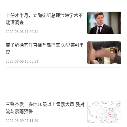
秒，延迟直接失去意义。
上任才半月，立陶宛新总理涉嫌学术不
地面电力会紧，但还没紧到只能上天。太
端遭调查
空数据中心要成为“必选项”，前提不是地面
2026-08-03 11:20:31
电力紧，而是地面所有可用供给层都被吃完。
黄子韬徐艺洋直播互扇巴掌 边界感引争
这套框架把地面新增供给分成四层：并网供电
议
改造比特币矿场和已有带电土地表后发电，即
2026-08-09 10:06:53
自带电源工业产能和人力扩张。第一层是并网
供电，账面最便宜，基础设施成本约1200万至1
500万美元/MW。但真正的问题是排队。北弗吉
尼亚PJM并网周期实际接近7年。美国ISO区域
的电网可靠性余量从2021年的70.2GW降到202
三警齐发！多地10级以上雷暴大风 强对
5年的18.3GW，2026年进一步收窄至15.9G
流与暴雨预警
W，2027年转负，到2030年合计缺口约40G
2026-08-09 07:11:29