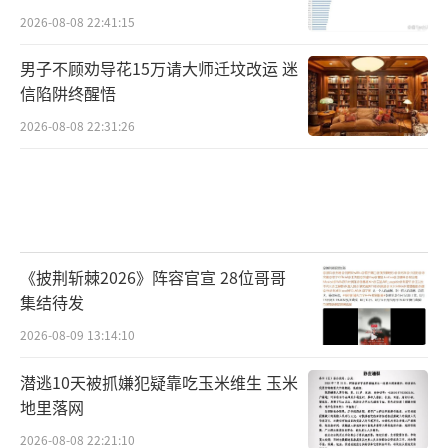
时仍会变成实打实的约束。进入这一层后，成
2026-08-08 22:41:15
本会超过2000万美元/MW，至于超出多少，取
男子不顾劝导花15万请大师迁坟改运 迷
决于行业要在多短时间里榨出多少新增容量。
信陷阱终醒悟
所以，地面供给不是无限的。但它也不是一个
2026-08-08 22:31:26
马上见顶的单层系统。太空要赢，必须等地面
一路吃到第四层、成本显著上行，才有机会。
真正先卡住AI扩张的是芯片，Terafab是关
键变量。太空数据中心解决不了最上游的问
《披荆斩棘2026》阵容官宣 28位哥哥
题：没有芯片，就没有集群。当前约束已经从
集结待发
数据中心容量转向半导体生产，尤其是台积电N
2026-08-09 13:14:10
3先进制程、HBM以及DRAM产能。AI相关需求
潜逃10天被抓嫌犯疑靠吃玉米维生 玉米
预计在2026年消耗台积电N3产出的近60%，20
地里落网
27年约86%，几乎挤压智能手机和CPU需求空
2026-08-08 22:21:10