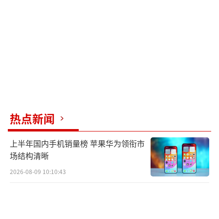
面是27724美元/月。换算成云服务更常见的口
径，太空部署TCO为8.64美元/小时/GPU，地面
部署TCO为2.37美元/小时/GPU。太空部署LCO
C为10.91美元/小时/GPU，地面部署LCOC为2.
49美元/小时/GPU。LCOC更接近真实算力成
本，因为它考虑了可用性、冗余和故障吸收。
地面集群只需要大约5%的额外成本垫高；太空
集群由于辐射影响、无法现场维修，需要约2
热点新闻
6%的成本抬升。
上半年国内手机销量榜 苹果华为领衔市
成本差距主要不在GPU本身。IT设备资本
场结构清晰
开支两边几乎一样：太空约98.1万美元，地面
2026-08-09 10:10:43
约98.6万美元。差距在于“数据中心”本体。
太空部署的数据中心资本开支约310万美元，地
面只有38.2万美元。其中发射成本一个项目就