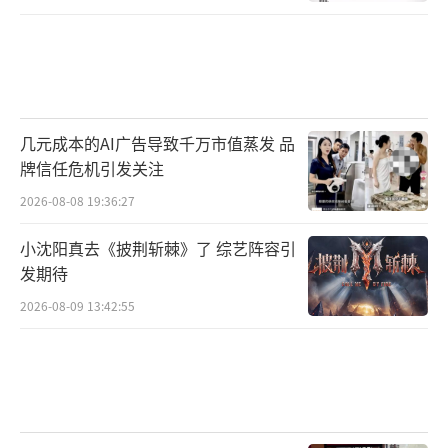
间。内存同样紧。HBM按每bit计算大约消耗普
通DRAM三倍晶圆产能。AI相关需求占总DRAM
晶圆产能的比例，预计从2023年的12%升至20
27年的约70%。这比电力更难快速扩张。电力
项目有多条技术路线，带电土地、燃机、表后
几元成本的AI广告导致千万市值蒸发 品
发电都能分流压力；先进晶圆厂要先建洁净
牌信任危机引发关注
室，再装设备，再做工艺验证。资本不是唯一
2026-08-08 19:36:27
约束，时间和工艺积累同样卡脖子。较现实的
小沈阳真去《披荆斩棘》了 综艺阵容引
缓解窗口更像是2032至2034年，而不是2027至
发期待
2029年。
2026-08-09 13:42:55
马斯克显然意识到芯片约束。SemiAnalys
is指出，这正是Terafab Initiative的背景。马
斯克在2026年3月发布Terafab时，将其描述为
一个“每年1太瓦算力工厂”。Tesla、SpaceX