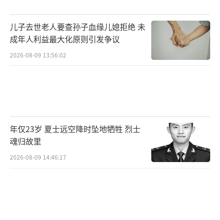
是160万美元。更麻烦的是寿命：太空数据中心
儿子去世老人要查孙子血缘儿媳拒绝 未
设施按5年折旧，地面设施按15年。结果是，太
成年人利益最大化原则引发争议
空数据中心资本成本折到每GPU小时为6.29美
2026-08-09 13:56:02
元，地面只有0.36美元，差了17倍左右。
“太阳能免费”并不能直接变成“算力便
宜”。电费在地面数据中心里很重要，但在整
个TCO里并不是唯一变量。对太空来说，发
年仅23岁 夏士远空降时坠地牺牲 烈士
射、散热、结构、电源、寿命和可靠性才是大
魂归故里
头。太空数据中心最常见的四个乐观理由都需
2026-08-09 14:46:17
要重新审视。低轨并没有24小时阳光，国际空
间站和大部分星链每天绕地球15圈，平均只有
约60%的时间能晒到太阳。太阳辐照度理论值
是1361W/平方米，但低轨数据中心按24小时平