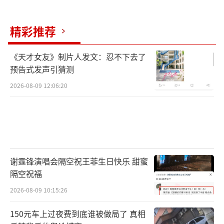
均可能只能捕获约800W/平方米。进阴影区时
还需要电池给100% IT负载供电。更适合数据中
精彩推荐
心的是太阳同步轨道，尤其是接近晨昏线的轨
道，但它每天仍可能有最长35分钟的食期。电
《天才女友》制片人发文：忍不下去了
预告式发声引猜测
池需求下降，不等于消失。
2026-08-09 12:06:20
太空冷，不等于散热免费。地面数据中心
可以靠空气和水系统把热带走，太空里几乎没
有介质，不能靠对流，只能靠辐射散热。国际
空间站的散热器系统只能排出70kW热量，面积
325平方米，成本3.4亿至5亿美元。这个系统技
谢霆锋演唱会隔空祝王菲生日快乐 甜蜜
隔空祝福
术老、成本高，但它说明了一个事实：轨道算
力的最大结构约束之一就是散热。真空中光速
2026-08-09 10:15:26
快，不等于用户延迟低。低轨卫星每天绕地约1
150元车上过夜费到底谁被做局了 真相
5圈，经过某个地面站的窗口通常只有5到7分