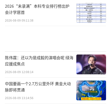
W。这听起来很糟，但地面并不只有电网一条
2026“未录满”本科专业排行榜出炉
路。
会计学居首
第二层是已有电力资产改造。加密矿场转
2026-08-09 09:11:38
换最典型。Core Scientific、IREN、Cipher Mi
ning、Applied Digital、TeraWulf等项目，到2
026年底合计约2GW合同改造容量，到2027年
底约5GW。整体看，已供电土地和改造站点近
陈伟霆：还以为是成毅的演唱会呢 绿海
期能贡献8至10GW供给，其中加密矿场转换到
应援成焦点
2028年累计约8GW。成本约1000万至1500万美
2026-08-09 12:08:14
元/MW，和并网方案相近甚至更低。
中国要画一个2.7万公里外环 黄金大动
第三层是表后发电。以前这像最后手段，
脉即将贯通
现在变成现实选项。原因很直接：AI云合同的
2026-08-09 13:14:56
年收入约1200万至1300万美元/MW关键IT负