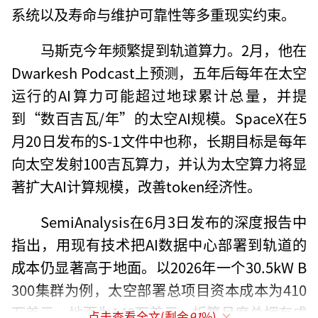
系统以及寿命与维护可靠性等多重现实约束。
马斯克今年频繁提到轨道算力。2月，他在
Dwarkesh Podcast上预测，五年后每年在太空
运行的AI算力可能超过地球累计总量，并提
到“数百吉瓦/年”的太空AI规模。SpaceX在5
月20日发布的S-1文件中也称，长期目标是每年
向太空发射100吉瓦算力，并认为太空算力将显
著扩大AI计算规模，改善token经济性。
SemiAnalysis在6月3日发布的深度报告中
指出，用现有技术把AI数据中心部署到轨道的
成本仍显著高于地面。以2026年一个30.5kW B
300集群为例，太空部署总项目资本成本为410
万美元，地面为140万美元；折算月度总拥有成
点击查看全文(剩余
91
%)