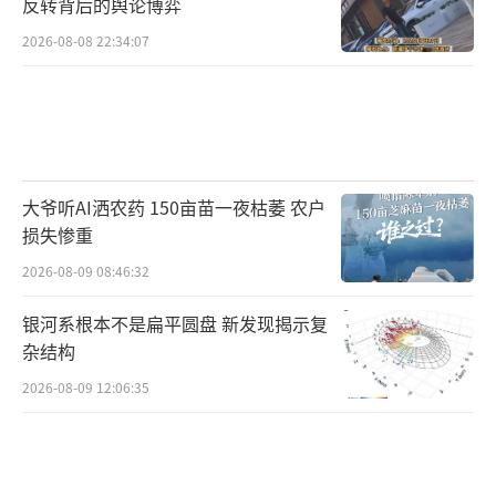
反转背后的舆论博弈
钟。错过这个窗口，数据要通过星间链路跳
2026-08-08 22:34:07
转，或者绕到其他网关。服务美国用户的卫星
如果在印度洋上空，多跳星间链路可能带来30
至80毫秒单向延迟。光学地面链路还会受大气
干扰影响，需要更多地面站分布全球。
大爷听AI洒农药 150亩苗一夜枯萎 农户
太空不是没有“容量约束”。晨昏太阳同
损失惨重
步轨道只是低轨中的一个窄子集，不是无限停
2026-08-09 08:46:32
车场。低轨整体承载量估算从10万颗到超过100
银河系根本不是扁平圆盘 新发现揭示复
万颗卫星不等，但太阳同步轨道要求特定高度
杂结构
和倾角关系，常见集中区域在600至800公里。
2026-08-09 12:06:35
真正适合持续采光的晨昏轨道更窄。至于日地
拉格朗日L1点，确实能长期见到太阳，但地球
到L1往返光程约300万公里，光传播往返约10