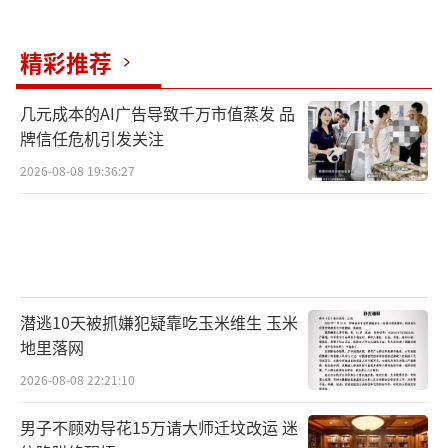
精彩推荐
几元成本的AI广告导致千万市值蒸发 品
牌信任危机引发关注
2026-08-08 19:36:27
潜逃10天被抓嫌犯疑靠吃玉米维生 玉米
地里落网
2026-08-08 22:21:10
男子不顾劝导花15万请大师迁坟改运 迷