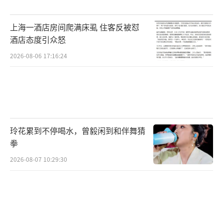
上海一酒店房间爬满床虱 住客反被怼
酒店态度引众怒
2026-08-06 17:16:24
当晚，园区负责人张某某来到医院表示木
玲花累到不停喝水，曾毅闲到和伴舞猜
拳
箱里是一个380V的水泵，设备偶尔漏电，并说
等孩子康复再说其他问题。但等孩子好转后，
2026-08-07 10:29:30
公园方开始推卸责任，不承认是设备漏电。