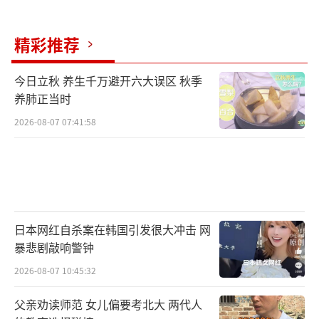
精彩推荐
今日立秋 养生千万避开六大误区 秋季
养肺正当时
2026-08-07 07:41:58
陈女士提供的疾病诊断证明显示，其女儿
被诊断为惊厥、心肌损害，疑似诊断为电击伤
日本网红自杀案在韩国引发很大冲击 网
暴悲剧敲响警钟
和缺氧缺血性脑病。医生解释因为水流导电，
身上没有明显的电流进出点，只能写疑似电击
2026-08-07 10:45:32
伤。孩子住院9天后出院，目前已经花费1万多
父亲劝读师范 女儿偏要考北大 两代人