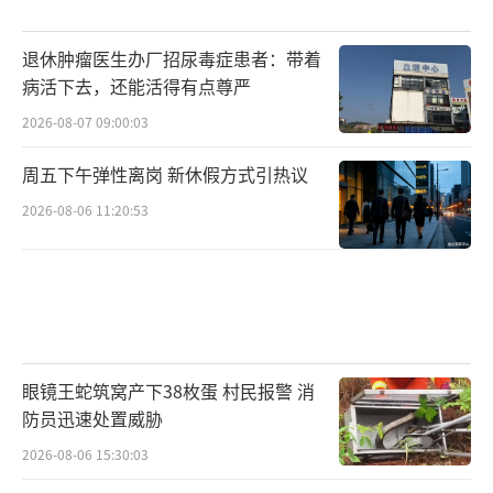
退休肿瘤医生办厂招尿毒症患者：带着
病活下去，还能活得有点尊严
2026-08-07 09:00:03
周五下午弹性离岗 新休假方式引热议
2026-08-06 11:20:53
11月10日九派新闻报道，当事游乐园一位
陈姓负责人回应称，陈女士女儿并非被设备电
到而是晕倒。对于医院诊断证明书中写明疑似
眼镜王蛇筑窝产下38枚蛋 村民报警 消
电击伤，治疗用药也是以电击伤进行治疗这一
防员迅速处置威胁
点，该负责人表示家长非要对医院说是电击
2026-08-06 15:30:03
伤，那让人家医生怎么去治疗。