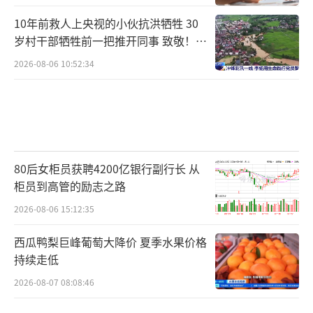
陈女士提供了与张某某的微信聊天记录，
10年前救人上央视的小伙抗洪牺牲 30
其中提到张某某曾在医院表示偶尔漏电正好被
岁村干部牺牲前一把推开同事 致敬！送
别！
她家小朋友赶上。张某某则回复称，从开园到
2026-08-06 10:52:34
现在现场没有发生过一起漏电事故，如果孩子
真的是被电到了，那只能是在那个时间刚好她
家小朋友在那儿，刚好就电到她自己了。但他
认为这个东西没必要纠结，否认漏电是为了避
80后女柜员获聘4200亿银行副行长 从
免在医院争吵。
柜员到高管的励志之路
2026-08-06 15:12:35
西瓜鸭梨巨峰葡萄大降价 夏季水果价格
持续走低
2026-08-07 08:08:46