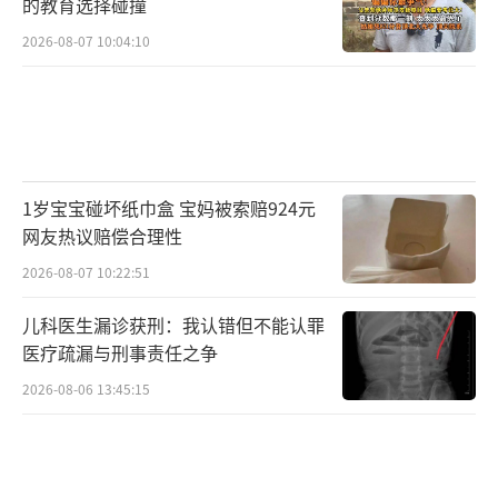
元。等到孩子差不多恢复后，园区开始推卸责
的教育选择碰撞
任，张某某称孩子是摔倒，不承认漏电，并只
2026-08-07 10:04:10
愿意赔偿医疗费，拒绝提供相关资质证明和公
开道歉。
1岁宝宝碰坏纸巾盒 宝妈被索赔924元
网友热议赔偿合理性
2026-08-07 10:22:51
儿科医生漏诊获刑：我认错但不能认罪
医疗疏漏与刑事责任之争
2026-08-06 13:45:15