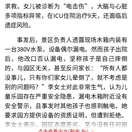
求救。女儿被诊断为“电击伤”，大脑与心脏
多项指标异常，在ICU住院治疗9天，还面临后
遗症风险。
事发后，景区负责人透露现场木箱内装有
一台380V水泵，设备偶尔漏电。然而孩子出院
后，他改口否认漏电，坚称孩子是自己摔倒
的，与园区无关，甚至反问家长：“所有人都
没事儿，只有你们家女儿晕倒了，就不考虑是
别的问题吗？”李女士对此非常生气，认为儿
童乐园存在严重安全隐患，漏电木箱附近没有
安全警示，且事发时其他孩子也感到触电。她
要求园方提供设备的资质证明，但遭到拒绝。
李女士表示，园区态度恶劣，至今没有任何赔
点击查看全文(剩余
2
%)