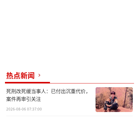
除了主题，券商的国际化动作同样值得关
注。中信建投在北京举办的2026年资本市场峰
会首次联合沙特交易所共同主办，成为券商出
海布局的重要案例。
本周，银河证券、国海证券、天风证券等3
家券商将于11月26日召开策略会，为11月的密
集档期收尾。之后，东方证券将在12月接棒。
热点新闻
从各家券商2025/2026年年度策略展望来
死刑改死缓当事人：已付出沉重代价，
看，共识与分歧并存。核心共识集中在对市场
案件再审引关注
整体趋势的乐观判断，国泰海通、东方财富证
2026-08-06 07:37:00
券均认为后市A股新高可期；分歧则体现在牛市
形态、核心主线与驱动逻辑的具体研判上。中
信证券首席A股策略师裘翔分析，权益市场正逐