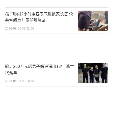
步承接房地产在居民财富配置中的历史功能，
孩子吵闹2小时乘客叹气反被家长怼 公
权益资产红利时代才刚刚开始。国泰海通证券
共空间育儿责任引热议
首席分析师方奕认为，中国“转型牛”的升势
2026-08-06 09:32:06
远未结束，放大牛市思维股市还有新高。申万
宏源策略首席傅静涛提出“牛市两段论”，他
认为2026年A股先经牛市1.0高位调整，再迎2.0
全面牛市。浙商证券首席经济学家李超与策略
首席廖静池研判，2026年中国经济有望实
骗走200万元后男子躲进深山13年 逃亡
现“开门红”，A股市场或延续结构性行情，呈
终落幕
现“系统性慢牛”特征。
2026-08-06 09:18:25
在行业配置建议上，科技领域投资价值获
得高度认可，出海带来的增长潜力也成为共识
方向。开源证券策略首席分析师韦冀星表示，