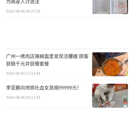
为两家人讨说法
级。中信建投董事长刘成明确提出，未来将加
2026-08-06 09:27:26
快打造价值投行、新质投行和数智投行。
整体来看，券商通过策略会传递市场研判
观点，展示业务创新成果与布局蓝图。AI赋
能、数智转型、跨境协同、出海服务等方向正
广州一烤肉店辣椒面里发现活蠼螋 顾客
成为新业务布局的核心发力点。
获赔千元并获赠套餐
（责任编辑：zhangx
2026-08-05 17:13:34
iaohua）
李亚鹏向地铁吐血女孩捐99999元！
2026-08-06 09:13:19