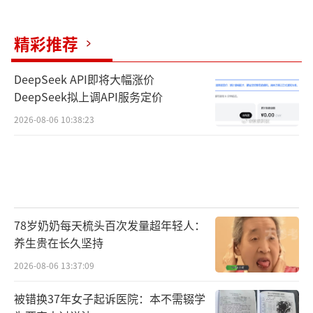
看好科技成长自主可控、PPI改善预期叠加广谱
反内卷、出海+全球产业竞争力提升、内需结构
精彩推荐
转型+消费复苏四个行业的投资机会。中信证券
首席A股策略师裘翔认为，看好中国制造业定价
DeepSeek API即将大幅涨价
DeepSeek拟上调API服务定价
权的重估、企业出海抬高市值天花板以及新的A
I应用场景接续上这一轮科技行情。中金公司研
2026-08-06 10:38:23
究部国内策略首席分析师李求索建议关注景气
成长、外需突围和周期反转三条主线。
不少机构不仅带来后市研判，更借助这一
行业交流平台同步亮出业务创新成果与平台布
78岁奶奶每天梳头百次发量超年轻人：
养生贵在长久坚持
局。中信证券发布的AI数字人体系尤为引人关
注，目前已有18个高价值数字员工成功上线。
2026-08-06 13:37:09
申万宏源则发布了“申享・托管运营服务平
被错换37年女子起诉医院：本不需辍学
台”，标志着托管运营业务体系实现全面升