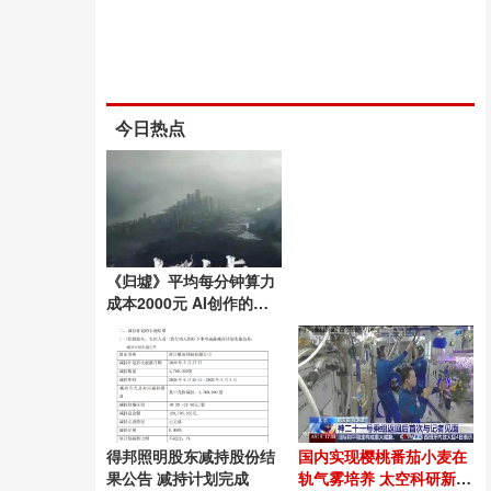
今日热点
《归墟》平均每分钟算力
成本2000元 AI创作的高
昂代价
得邦照明股东减持股份结
国内实现樱桃番茄小麦在
果公告 减持计划完成
轨气雾培养 太空科研新突