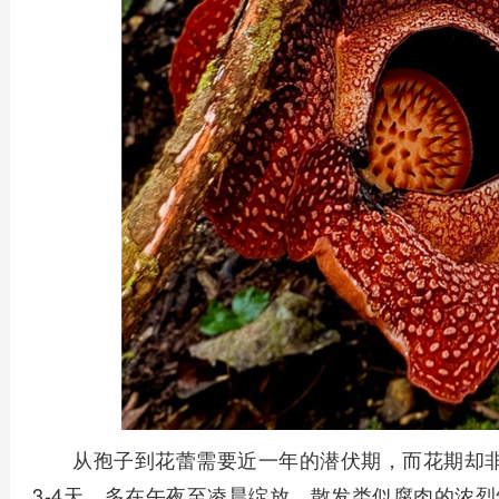
从孢子到花蕾需要近一年的潜伏期，而花期却非
3-4天，多在午夜至凌晨绽放，散发类似腐肉的浓