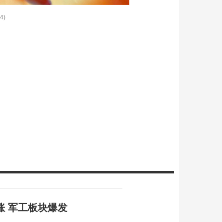
4)
涨 军工板块爆发