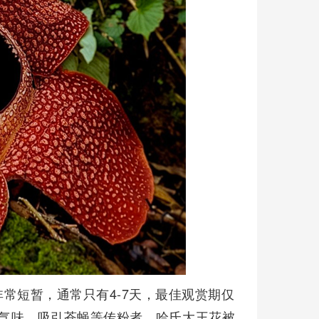
常短暂，通常只有4-7天，最佳观赏期仅
烈气味，吸引苍蝇等传粉者。哈氏大王花被