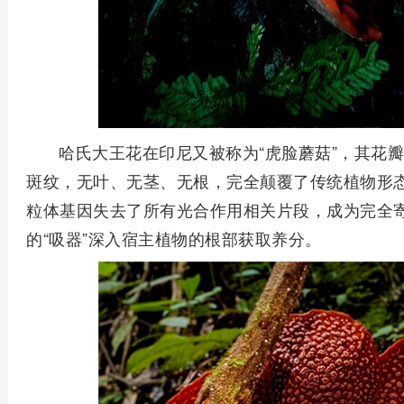
哈氏大王花在印尼又被称为“虎脸蘑菇”，其花
斑纹，无叶、无茎、无根，完全颠覆了传统植物形态
粒体基因失去了所有光合作用相关片段，成为完全
的“吸器”深入宿主植物的根部获取养分。