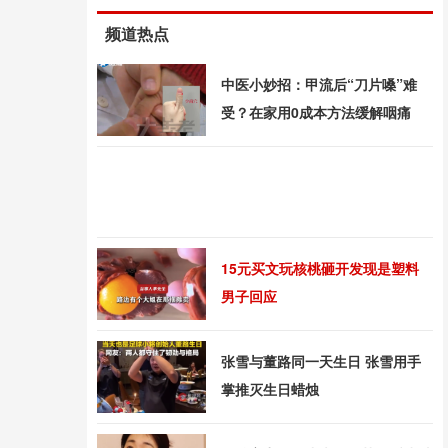
频道热点
中医小妙招：甲流后“刀片嗓”难
受？在家用0成本方法缓解咽痛
15元买文玩核桃砸开发现是塑料
男子回应
张雪与董路同一天生日 张雪用手
掌推灭生日蜡烛