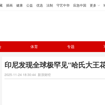
藏
插画
健康
公益
优选
法制
守艺中华
应急中国
更多
会
体育
专题
印尼发现全球极罕见“哈氏大王花
2025-11-24 18:30:44
新浪财经