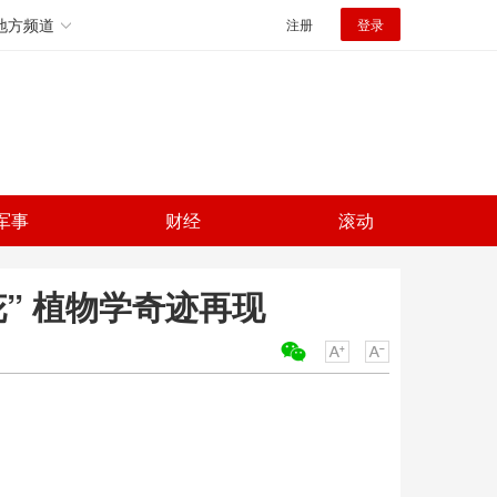
地方频道
注册
登录
军事
财经
滚动
” 植物学奇迹再现
关键词：