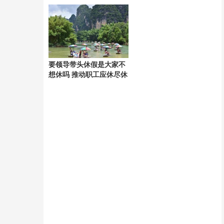
破
要领导带头休假是大家不
想休吗 推动职工应休尽休