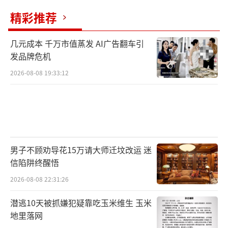
精彩推荐
几元成本 千万市值蒸发 AI广告翻车引
发品牌危机
2026-08-08 19:33:12
男子不顾劝导花15万请大师迁坟改运 迷
信陷阱终醒悟
2026-08-08 22:31:26
潜逃10天被抓嫌犯疑靠吃玉米维生 玉米
地里落网