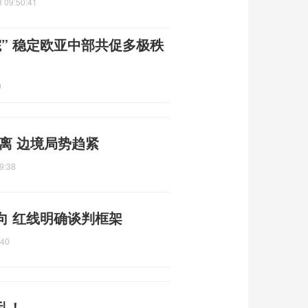
 09:50:41
” 稳定欧亚中部共促多极秩
0
离 边境局势趋紧
9:38
向 红线明确谈判框架
:40
乱！