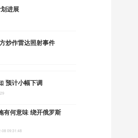
计划进展
日方炒作雷达照射事件
知 预计小幅下调
:29
施有何意味 绕开俄罗斯
-08 09:31:48