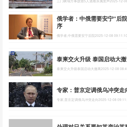
三门峡塌方事故致5人遇难亲属发声
2025-12-08
俄学者：中俄需要安宁“后院
序
俄学者,中俄需要安宁后院
2025-12-08 09:11:1
泰柬交火升级 泰国启动大撤
泰柬交火升级泰国启动大撤离
2025-12-08 08:4
专家：普京定调俄乌冲突走
专家,普京定调俄乌冲突走向
2025-12-08 09:11
处理对日关系要知其变治其