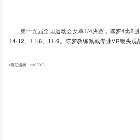
第十五届全国运动会女单1/4决赛，陈梦4比2蒯曼，
14-12、11-6、11-9。陈梦教练佩戴专业VR镜头观
(
责任编辑
：zx0002)