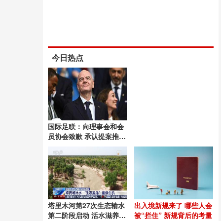
今日热点
国际足联：向理事会和会
员协会致歉 承认提案推进
失误
塔里木河第27次生态输水
出入境新规来了 哪些人会
第二阶段启动 活水滋养绿
被“拦住” 新规背后的考量