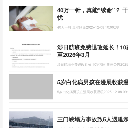
40万一针，真能“续命”？
忧
40万一针,真能续命
2025-12-08 10:00:38
涉日航班免费退改延长！10
至2026年3月
涉日航班免费退改延长,10家航司集体公告
2025
5岁白化病男孩在漫展收获
5岁白化病男孩在漫展收获温暖
2025-12-08 09:
三门峡塌方事故致5人遇难