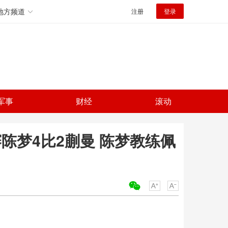
地方频道
注册
登录
军事
财经
滚动
陈梦4比2蒯曼 陈梦教练佩
关键词：