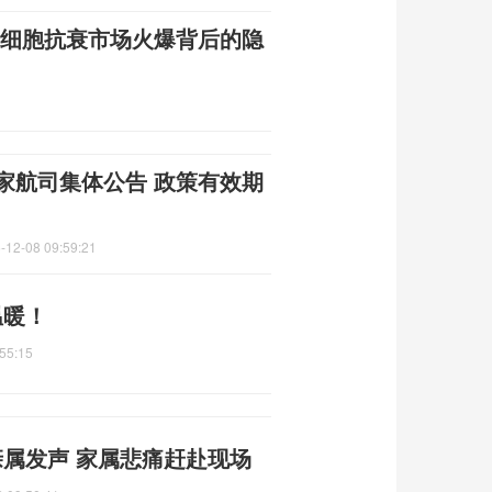
 干细胞抗衰市场火爆背后的隐
家航司集体公告 政策有效期
-12-08 09:59:21
温暖！
55:15
亲属发声 家属悲痛赶赴现场