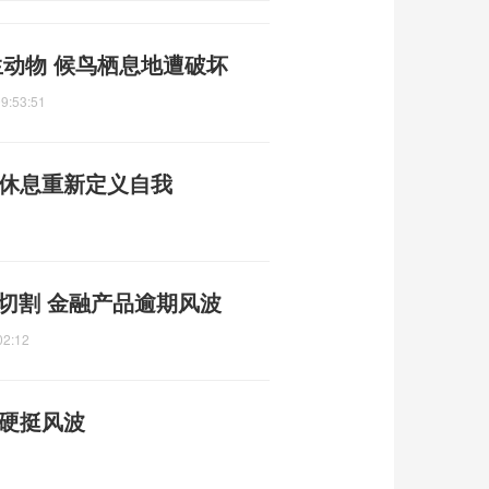
动物 候鸟栖息地遭破坏
9:53:51
择休息重新定义自我
急切割 金融产品逾期风波
02:12
隆硬挺风波