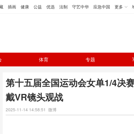
藏
插画
健康
公益
优选
法制
守艺中华
应急中国
更多
会
体育
专题
第十五届全国运动会女单1/4决赛
戴VR镜头观战
2025-11-14 14:58:51
微博