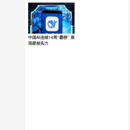
洲
中国AI连续14周“霸榜” 展
现硬核实力