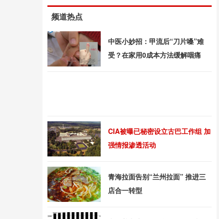
频道热点
中医小妙招：甲流后“刀片嗓”难
受？在家用0成本方法缓解咽痛
CIA被曝已秘密设立古巴工作组 加
强情报渗透活动
青海拉面告别“兰州拉面” 推进三
店合一转型