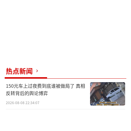
招数反而引来黄牛钻空子，20多块的糖葫芦硬
是炒到近百块，可谓“含泪挣扎”。
或许，这种现象反映了城市里的集体仪式
感。糖葫芦也许不值20分钟的等待，但往人群
里一扎，拍张吃糖葫芦的小视频，外加一
句“谁能比我更拼？”，收获点赞与羡慕的虚
荣感，这本身就让人觉得值回票价了。
热点新闻
不过，周边商家和居民对此并不乐
150元车上过夜费到底谁被做局了 真相
见。“打扰到别人吃饭做买卖，还挤了人家的
反转背后的舆论博弈
小区门口，这真过分。”让人不得不思考：当
2026-08-08 22:34:07
消费者在追逐有趣时，商家是不是也该有点社
会责任？就像小时候去庙会买糖葫芦，阵仗貌
似没现在这么火爆，但大家还是爱吃，总归没