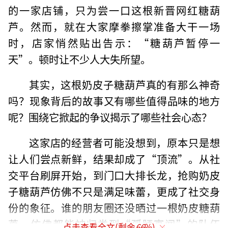
的一家店铺，只为尝一口这根新晋网红糖葫
芦。然而，就在大家摩拳擦掌准备大干一场
时，店家悄然贴出告示：“糖葫芦暂停一
天”。顿时让不少人大失所望。
其实，这根奶皮子糖葫芦真的有那么神奇
吗？现象背后的故事又有哪些值得品味的地方
呢？围绕它掀起的争议揭示了哪些社会心态？
这家店的经营者可能没想到，原本只是想
让人们尝点新鲜，结果却成了“顶流”。从社
交平台刷屏开始，到门口大排长龙，抢购奶皮
子糖葫芦仿佛不只是满足味蕾，更成了社交身
份的象征。谁的朋友圈还没晒过一根奶皮糖葫
芦，仿佛都能被归类到“孤陋寡闻”的队伍
点击查看全文(剩余
66
%)