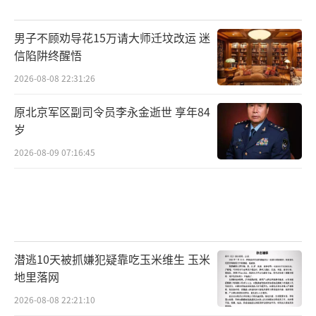
男子不顾劝导花15万请大师迁坟改运 迷
信陷阱终醒悟
2026-08-08 22:31:26
原北京军区副司令员李永金逝世 享年84
岁
2026-08-09 07:16:45
潜逃10天被抓嫌犯疑靠吃玉米维生 玉米
地里落网
2026-08-08 22:21:10