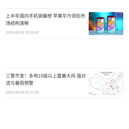
有给别人添麻烦。
上半年国内手机销量榜 苹果华为领衔市
糖葫芦之火到底能烧多久？有人总结得
场结构清晰
好：想要“长期有市场”，只靠一时的噱头可
2026-08-09 10:10:43
不够，毕竟糖葫芦吃多了，最终还是得回归味
道。一场热闹过后，有人满足，有人遗憾，而
商家在热度褪去后还能不能俘获消费者的心，
这才是最值得琢磨的大问题。南京奶皮子糖葫
三警齐发！多地10级以上雷暴大风 强对
芦黄牛价炒到400元两根！
（责任编辑：0882）
流与暴雨预警
2026-08-09 07:11:29