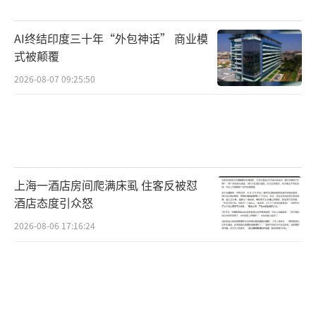
期等额本息计算，房贷总还款成本将减少近8万
AI终结印度三十年“外包神话” 商业模
元，月供额将减少220元。
式被颠覆
深圳楼市持续调整已有时日。从二手住房
2026-08-07 09:25:50
价格来看，深圳自2021年5月以来已调整超过四
年。从供地、开工、投资来看，深圳的调整幅
度比京沪要大。2025年上半年土地出让金前20
城市中没有深圳。数据显示，2025年8月全市预
上海一酒店房间爬满床虱 住客反被怼
售新房共成交1352套，环比下降13.4%，同比
酒店态度引众怒
下降52.8%。其中住宅成交1248套，环比下降1
2026-08-06 17:16:24
3.4%，同比下降50.8%。当前深圳新房市场呈
现“个别项目亮眼、多数去化困难”态势，购
房者因期待新政选择暂缓购房，观望情绪加重
是主因。