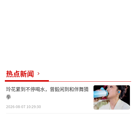
住房，需同时满足设立年限满1年、在深圳累计
缴纳税款金额达100万元人民币、员工人数10名
及以上条件。在深圳其他区域购买商品住房，
不再审核购房资格，无需满足上述条件。这一
政策大幅放宽了企业购房限制，预计将激活企
业购房市场。
各银行业金融机构在利率定价机制安排方
热点新闻
面不再区分首套住房和二套住房。银行将根据
深圳市市场利率定价自律机制要求和本机构经
玲花累到不停喝水，曾毅闲到和伴舞猜
营状况、客户风险状况等因素，合理确定每笔
拳
商业性个人住房贷款的具体利率水平。此前深
2026-08-07 10:29:30
圳首套房和二套房的利率定价公式分别为LPR-4
5BP和LPR-5BP。根据此次政策，二套房贷利
率降低40个基点。按100万元贷款本金、30年