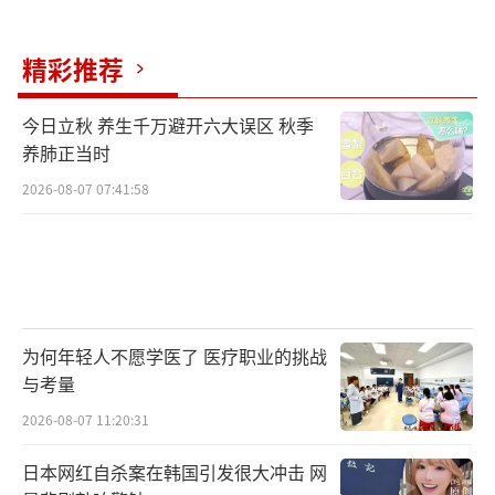
广东省住房政策研究中心首席研究员李宇
精彩推荐
嘉认为，深圳的政策力度比京沪更大，外围区
域退出限购略超预期。非户籍人口即便没有缴
今日立秋 养生千万避开六大误区 秋季
纳个税和社保1年证明的，也可以在近郊购买两
养肺正当时
套住房；远郊区完全退出限购；传统的特区内
2026-08-07 07:41:58
罗湖区现在也被视为近郊看待。最后的限购区
收缩至福田区、南山区和宝安区新安街道，范
围大大缩小。此次退出限购将能稳定部分购房
者的信心，吸引外地人群购房。严跃进指出，
参照北京和上海新政后的市场表现，对于非核
为何年轻人不愿学医了 医疗职业的挑战
与考量
心区域市场而言，预计交易量环比增幅超4
0%，且至少有30%需求源于新增购房套数的客
2026-08-07 11:20:31
户。随着新政落地，深圳房地产市场的“金九
日本网红自杀案在韩国引发很大冲击 网
银十”值得期待。