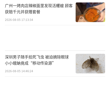
广州一烤肉店辣椒面里发现活蠼螋 顾客
获赔千元并获赠套餐
2026-08-05 17:13:34
深圳男子随手拍死飞虫 被迫摘除眼球
小小蛾蚋竟成“移动传染源”
2026-08-05 14:46:24