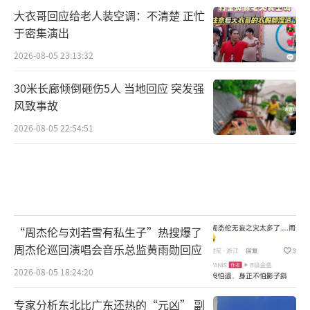
大衣哥回应给老人装空调：不清楚 正忙
于密集演出
2026-08-05 23:13:32
30米长廊倾倒砸伤5人 当地回应 突发强
风致事故
2026-08-05 22:54:51
“周杰伦与刘若雪有私生子”热搜爆了
周杰伦巡回演唱会音乐总监黄雨勋回应
2026-08-05 18:24:20
专家分析东北比广东还热的“元凶” 副