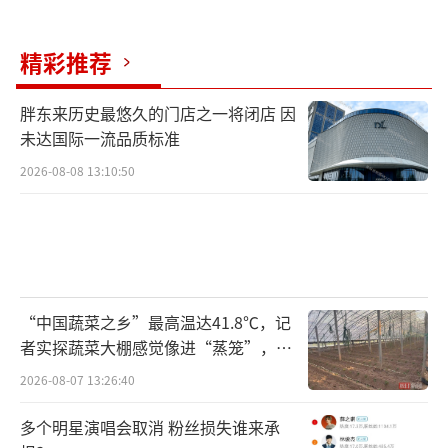
精彩推荐
胖东来历史最悠久的门店之一将闭店 因
未达国际一流品质标准
2026-08-08 13:10:50
“中国蔬菜之乡”最高温达41.8℃，记
者实探蔬菜大棚感觉像进“蒸笼”，有
村民称只能凌晨两点起来干活
2026-08-07 13:26:40
多个明星演唱会取消 粉丝损失谁来承