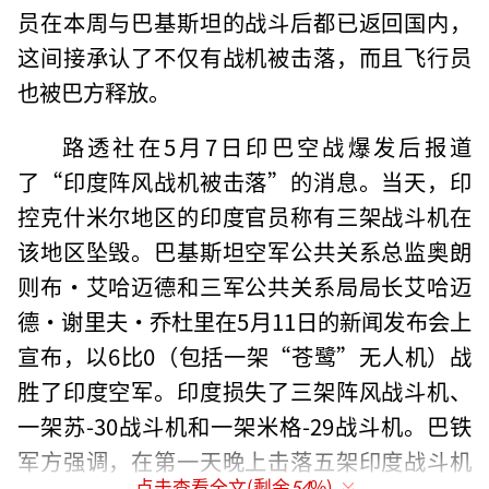
员在本周与巴基斯坦的战斗后都已返回国内，
这间接承认了不仅有战机被击落，而且飞行员
也被巴方释放。
路透社在5月7日印巴空战爆发后报道
了“印度阵风战机被击落”的消息。当天，印
控克什米尔地区的印度官员称有三架战斗机在
该地区坠毁。巴基斯坦空军公共关系总监奥朗
则布·艾哈迈德和三军公共关系局局长艾哈迈
德·谢里夫·乔杜里在5月11日的新闻发布会上
宣布，以6比0（包括一架“苍鹭”无人机）战
胜了印度空军。印度损失了三架阵风战斗机、
一架苏-30战斗机和一架米格-29战斗机。巴铁
军方强调，在第一天晚上击落五架印度战斗机
点击查看全文(剩余
54
%)