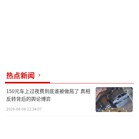
救援队用探测仪探测后未发现明显生命迹象便
离开了，救援工作几乎没有实质性进展。徐先
生曾与当地人员沟通请求救援，但结果并不顺
利。他表示，如果需要，他们愿意号召国内的
救援队伍并提供设备支持，但现场被围了警戒
线，救援工作难以推进。昨天有通知说今天会
在酒店进行爆破工作，但一上午也没有看到动
静。
热点新闻
另一名在现场的华人大兵也表示，很多人
150元车上过夜费到底谁被做局了 真相
只是来拍拍照、说说话，然后就离开了，救援
反转背后的舆论博弈
工作进展缓慢。目前，徐先生和他的同事临时
2026-08-08 22:34:07
驻扎在曼德勒的一个足球场内，在地上铺些纸
壳进行休息，焦急地等待着酒店救援工作的推
进。