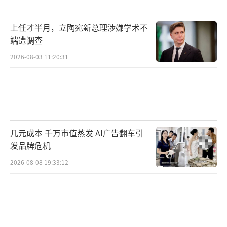
在缅做珠宝的重庆女孩已遇难 地震中唯一未逃
上任才半月，立陶宛新总理涉嫌学术不
脱者！
端遭调查
（责任编辑：卢其龙 CN070）
2026-08-03 11:20:31
几元成本 千万市值蒸发 AI广告翻车引
发品牌危机
2026-08-08 19:33:12