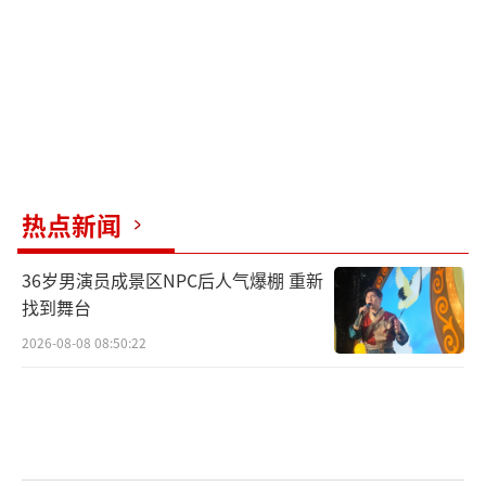
3月24日，中方高层签署国务院令，公布
《实施〈中华人民共和国反外国制裁法〉的规
定》，该规定自公布之日起施行，明确了诸多
反制措施，如查封、扣押、冻结财产范围及禁
止或限制的交易领域。结合此前中方外交部表
态，中国坚决反对利用经济霸凌和霸权影响力
热点新闻
损害他国正当权益的行为。如果李嘉诚公开表
示与贝莱德集团的“港口交易”是受美国胁
36岁男演员成景区NPC后人气爆棚 重新
迫，中方就能依据《反制裁法》处理这一交
找到舞台
易。此前中国曾帮助华为、TIKTOK等企业顶住
2026-08-08 08:50:22
美国压力，李嘉诚若能效仿，或许可以保住港
口资产，化解当前危机。
接下来，李嘉诚的抉择至关重要。若他执