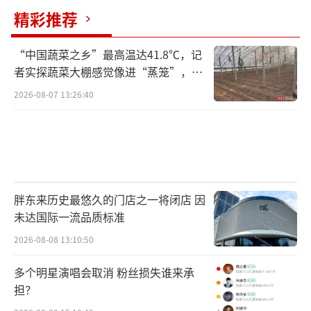
精彩推荐
“中国蔬菜之乡”最高温达41.8℃，记
者实探蔬菜大棚感觉像进“蒸笼”，有
村民称只能凌晨两点起来干活
2026-08-07 13:26:40
胖东来历史最悠久的门店之一将闭店 因
未达国际一流品质标准
2026-08-08 13:10:50
多个明星演唱会取消 粉丝损失谁来承
担？