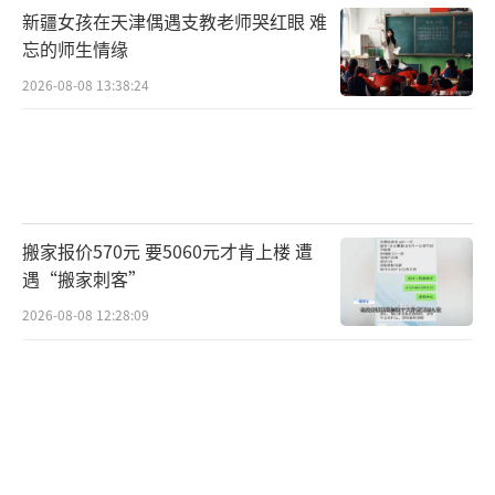
意签约，长和可能成为美国遏制中国的“棋
新疆女孩在天津偶遇支教老师哭红眼 难
子”，家族声誉与国家利益将双重受损；若他
忘的师生情缘
终止交易并与大陆企业合作，则可能化危机为
2026-08-08 13:38:24
转机。
（责任编辑：卢其龙 CN070）
搬家报价570元 要5060元才肯上楼 遭
遇“搬家刺客”
2026-08-08 12:28:09