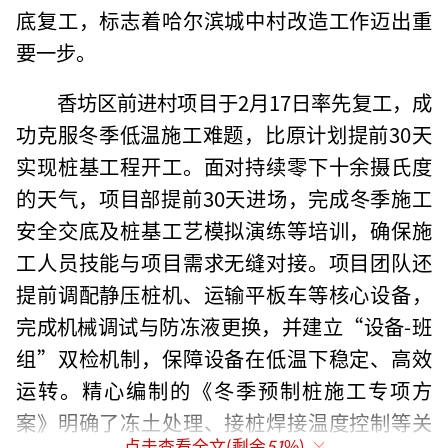
底复工，标志着哈尔滨城中村改造工作迈出重
要一步。
香坊区前进村项目于2月17日率先复工，成
功克服冬季低温施工难题，比原计划提前30天
实现桩基工程开工。面对持续零下十余摄氏度
的天气，项目部提前30天进场，完成冬季施工
安全交底及桩基工艺模拟演练等培训，确保施
工人员技能与项目需求无缝对接。项目团队还
提前调配静压桩机、运输平板车等核心设备，
完成机械调试与防冻液更换，并建立“设备-班
组”双检机制，保障设备在低温下稳定、高效
运转。精心编制的《冬季预制桩施工专项方
案》明确了冻土处理、接桩焊接温度控制等关
点击查看全文(剩余
51
%)