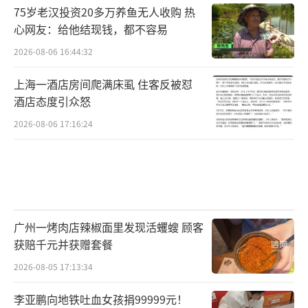
75岁老汉投资20多万养鱼无人收购 热
心网友：给他结现钱，都不容易
2026-08-06 16:44:32
上海一酒店房间爬满床虱 住客反被怼
酒店态度引众怒
2026-08-06 17:16:24
广州一烤肉店辣椒面里发现活蠼螋 顾客
获赔千元并获赠套餐
2026-08-05 17:13:34
李亚鹏向地铁吐血女孩捐99999元！