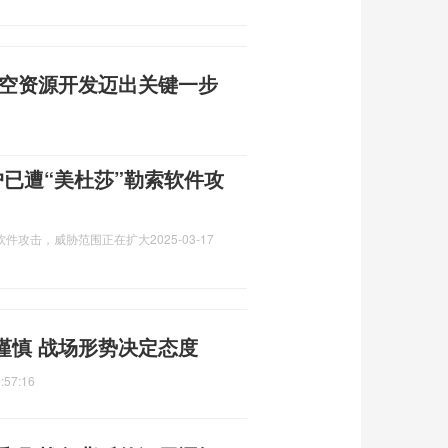
太空资源开发迈出关键一步
户已遭“美杜莎”勒索软件攻
索软件攻击，威胁范围正在扩大
2025-03-17
谨慎 战场形势决定态度
:57:16