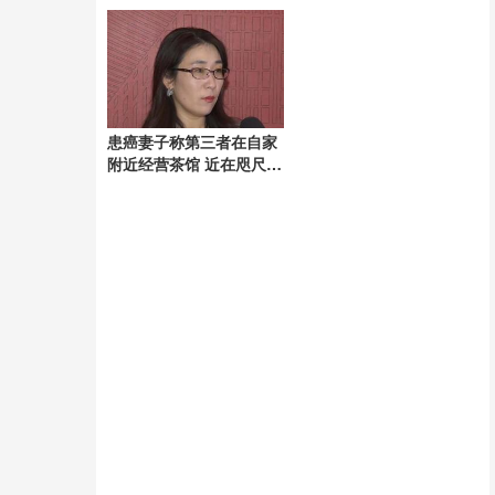
整
患癌妻子称第三者在自家
附近经营茶馆 近在咫尺的
背叛