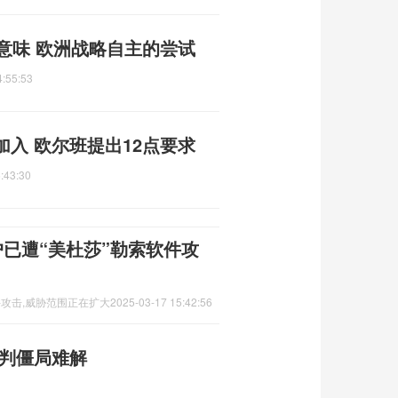
意味 欧洲战略自主的尝试
4:55:53
入 欧尔班提出12点要求
:43:30
户已遭“美杜莎”勒索软件攻
件攻击,威胁范围正在扩大
2025-03-17 15:42:56
谈判僵局难解