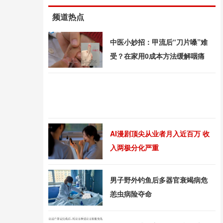
频道热点
中医小妙招：甲流后“刀片嗓”难
受？在家用0成本方法缓解咽痛
AI漫剧顶尖从业者月入近百万 收
入两极分化严重
男子野外钓鱼后多器官衰竭病危
恙虫病险夺命