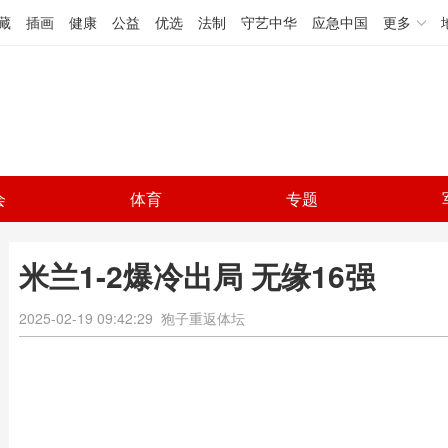
藏
插画
健康
公益
优选
法制
守艺中华
应急中国
更多
会
体育
专题
米兰1-2爆冷出局 无缘16强
2025-02-19 09:42:29
狍子重返体坛