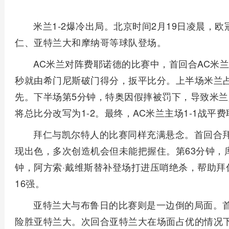
米兰1-2爆冷出局。北京时间2月19日凌晨，
仁、亚特兰大和摩纳哥等球队登场。
AC米兰对阵费耶诺德的比赛中，首回合AC米兰
秒就由希门尼斯破门得分，扳平比分。上半场米兰占据
先。下半场第5分钟，特奥因假摔被罚下，导致米兰
将总比分改写为1-2。最终，AC米兰主场1-1战平费
拜仁与凯尔特人的比赛同样充满悬念。首回合拜
现出色，多次创造机会但未能把握住。第63分钟，
钟，阿方索·戴维斯替补登场打进压哨绝杀，帮助拜仁
16强。
亚特兰大与布鲁日的比赛则是一边倒的局面。首
险胜亚特兰大。次回合亚特兰大在场面占优的情况