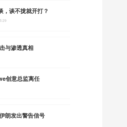
谈，谈不拢就开打？
5:29
攻击与渗透真相
，loewe创意总监离任
向伊朗发出警告信号