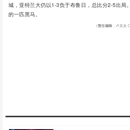
城，亚特兰大仍以1-3负于布鲁日，总比分2-5出
的一匹黑马。
(
责任编辑
：卢其龙 C