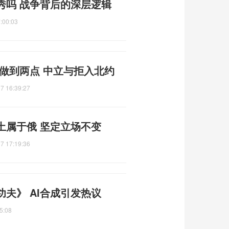
秀吗 战争背后的深层逻辑
:00:03
做到两点 中立与拒入北约
7 16:39:27
土属于俄 坚定立场不变
7 17:19:36
夫》 AI合成引发热议
5:08