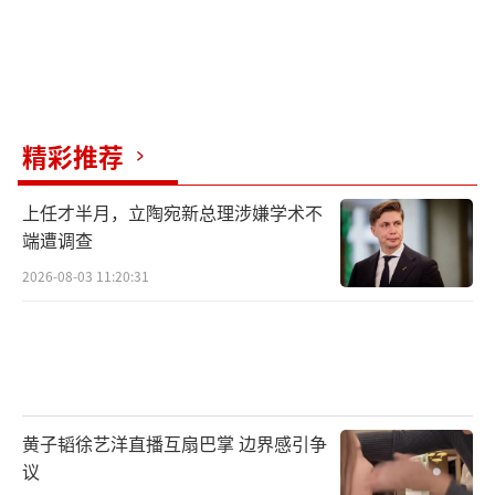
精彩推荐
上任才半月，立陶宛新总理涉嫌学术不
端遭调查
2026-08-03 11:20:31
黄子韬徐艺洋直播互扇巴掌 边界感引争
议