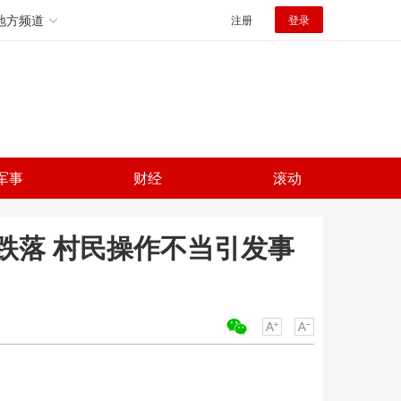
地方频道
注册
登录
军事
财经
滚动
跌落 村民操作不当引发事
关键词：