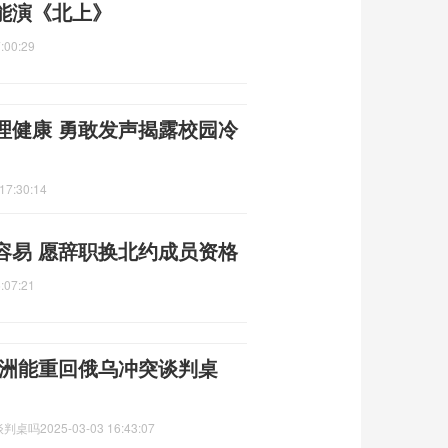
能演《北上》
:00:29
理健康 勇敢发声揭露校园冷
17:30:14
容易 愿辞职换北约成员资格
:07:21
欧洲能重回俄乌冲突谈判桌
谈判桌吗
2025-03-03 16:43:07