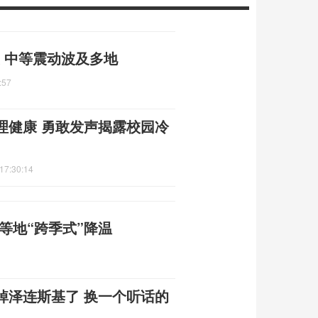
震 中等震动波及多地
:57
理健康 勇敢发声揭露校园冷
17:30:14
等地“跨季式”降温
掉泽连斯基了 换一个听话的