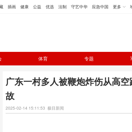
藏
插画
健康
公益
优选
法制
守艺中华
应急中国
更多
会
体育
专题
广东一村多人被鞭炮炸伤从高空
故
2025-02-14 15:11:53
极目新闻