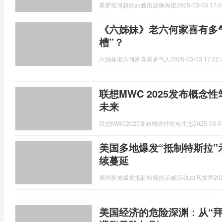
奚梦瑶何超欣姑嫂出游像闺蜜
2025-03-03 17:0
《六姊妹》老六何家喜有多气
槽”？
六姊妹老六何家喜有多气人
2025-03-03 17:22:
联想MWC 2025发布概念
未来
联想MWC2025发布概念性笔电生态
2025-03-0
美国多地爆发“抵制特斯拉”
续蔓延
美国多地爆发抵制特斯拉示威活动,白宫发声
20
美国经济的危险深渊：从“拜