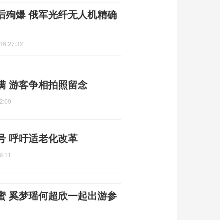
后殉爆 俄军光纤无人机精确
16:27:32
满 游客争相拍照留念
2:09
号 呼吁适老化改革
9:11
蜜 奚梦瑶何超欣一起出游参