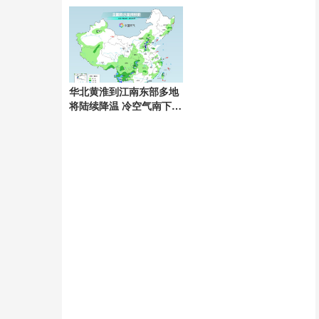
人购买
华北黄淮到江南东部多地
将陆续降温 冷空气南下缓
解暑热