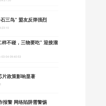
石三鸟” 盟友反弹强烈
8:23:10
二样不碰，三物要吃” 迎接溜
-03-04 09:40:53
芯片政策影响显著
1
诈报警 网络陷阱需警惕