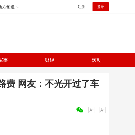
地方频道
注册
登录
军事
财经
滚动
路费 网友：不光开过了车
关键词：