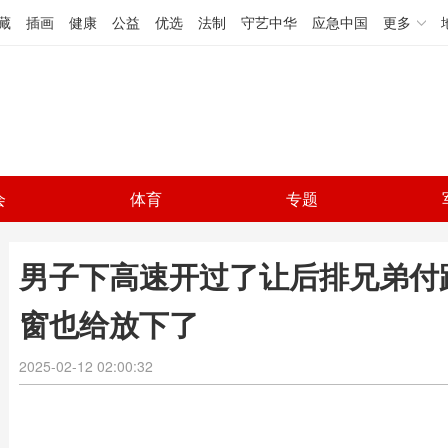
藏
插画
健康
公益
优选
法制
守艺中华
应急中国
更多
会
体育
专题
男子下高速开过了让后排兄弟付
窗也给放下了
2025-02-12 02:00:32