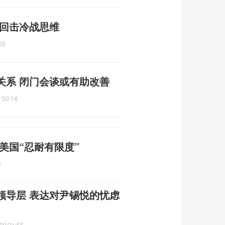
 回击冷战思维
05
关系 闭门会谈或有助改善
:50:14
美国“忍耐有限度”
3
领导层 表达对尹锡悦的忧虑
09:21:55