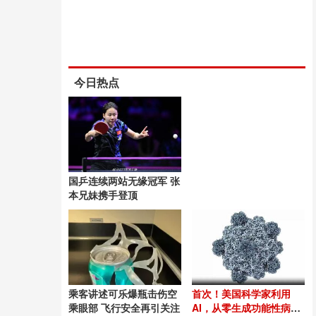
今日热点
国乒连续两站无缘冠军 张
本兄妹携手登顶
乘客讲述可乐爆瓶击伤空
首次！美国科学家利用
乘眼部 飞行安全再引关注
AI，从零生成功能性病