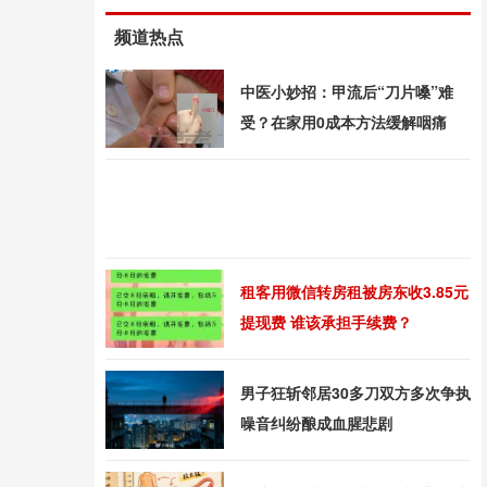
频道热点
中医小妙招：甲流后“刀片嗓”难
受？在家用0成本方法缓解咽痛
租客用微信转房租被房东收3.85元
提现费 谁该承担手续费？
男子狂斩邻居30多刀双方多次争执
噪音纠纷酿成血腥悲剧