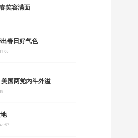
回春笑容满面
养出春日好气色
41:06
 美国两党内斗外溢
49
六地
41:57