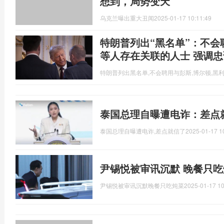
想到，局势变天
乌克兰曝出重大丑闻
2025-01-17 10:11:49
特朗普列出“黑名单”：不
等人存在关联的人士 强调忠
特朗普列出黑名单,不会聘用与彭斯,博尔顿,黑
泰国总理自曝遭电诈：差点
泰国总理自曝遭电诈,差点就信了
2025-01-17 1
尹锡悦被审讯沉默 晚餐只吃
尹锡悦被审讯沉默晚餐只吃炖菜
2025-01-17 10