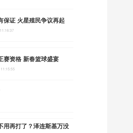
有保证 火星殖民争议再起
11:16:37
正赛资格 新春篮球盛宴
 11:15:55
不用再打了？泽连斯基万没