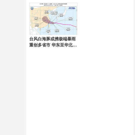
与市场压力下降
台风白海豚或携极端暴雨
重创多省市 华东至华北将
掀强风雨