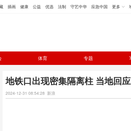
藏
插画
健康
公益
优选
法制
守艺中华
应急中国
更多
会
体育
专题
地铁口出现密集隔离柱 当地回应
2024-12-31 08:54:28
新浪