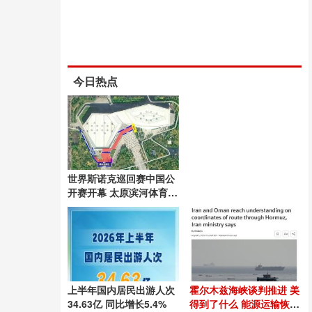
今日热点
世界斯诺克巡回赛中国公
开赛开幕 太原滨河体育中
心闪耀启幕
上半年国内居民出游人次
霍尔木兹海峡谈判推进 美
34.63亿 同比增长5.4%
得到了什么 能源运输恢复