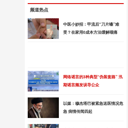
频道热点
中医小妙招：甲流后“刀片嗓”难
受？在家用0成本方法缓解咽痛
网络谣言的3种典型“伪装套路” 汛
期谣言频发误导公众
以媒：穆杰塔巴被紧急送医情况危
急 病情传闻四起