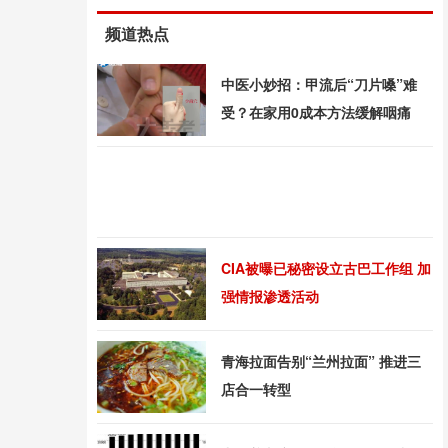
频道热点
中医小妙招：甲流后“刀片嗓”难
受？在家用0成本方法缓解咽痛
CIA被曝已秘密设立古巴工作组 加
强情报渗透活动
青海拉面告别“兰州拉面” 推进三
店合一转型