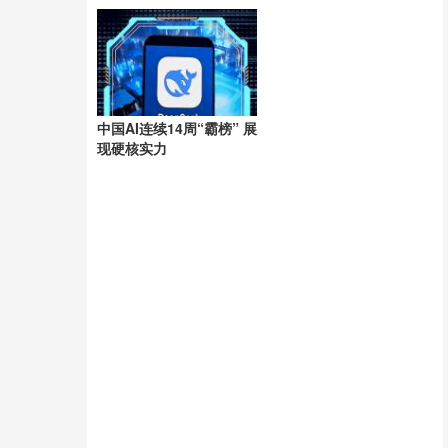
洲
中国AI连续14周“霸榜” 展
现硬核实力