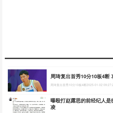
周琦复出首秀10分10板4断
周琦复出首秀10分10板4断
2025-01-02 09:27:
曝殴打赵露思的前经纪人是
凌