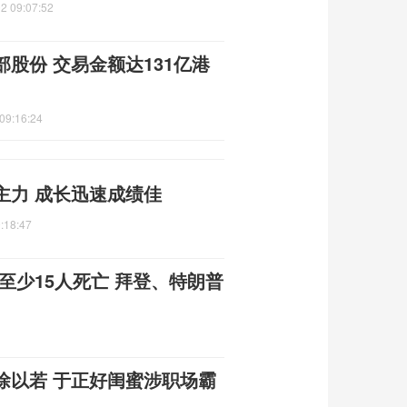
2 09:07:52
股份 交易金额达131亿港
09:16:24
主力 成长迅速成绩佳
:18:47
至少15人死亡 拜登、特朗普
徐以若 于正好闺蜜涉职场霸