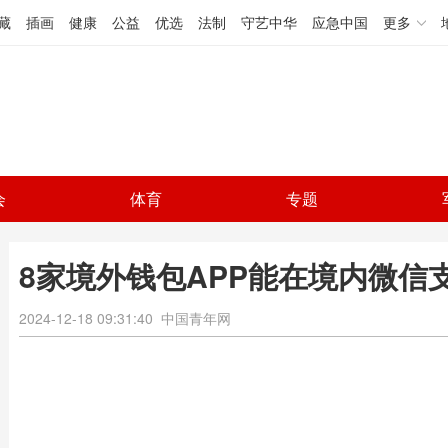
藏
插画
健康
公益
优选
法制
守艺中华
应急中国
更多
会
体育
专题
8家境外钱包APP能在境内微信
2024-12-18 09:31:40
中国青年网