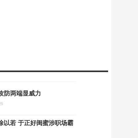
 攻防两端显威力
25
徐以若 于正好闺蜜涉职场霸