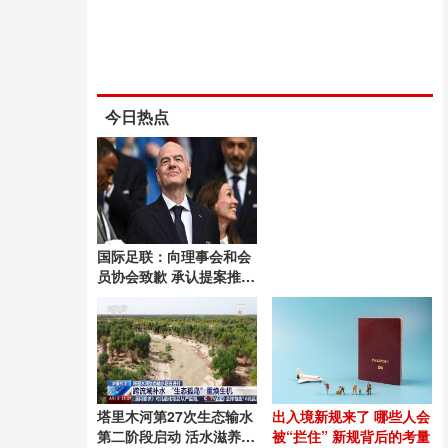
今日热点
国际足联：向理事会和会
员协会致歉 承认提案推进
失误
塔里木河第27次生态输水
出入境新规来了 哪些人会
第二阶段启动 活水滋养绿
被“拦住” 新规背后的考量