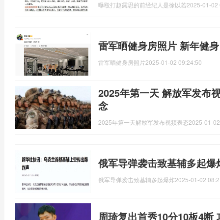
曝殴打赵露思的前经纪人是徐以若
2025-01-02 
雷军晒健身房照片 新年健
雷军晒健身房照片
2025-01-02 09:24:50
2025年第一天 解放军发布
念
2025年第一天解放军发布视频表态
2025-01-02
俄军导弹袭击致基辅多起爆炸
俄军导弹袭击致基辅多起爆炸
2025-01-02 08:2
周琦复出首秀10分10板4断