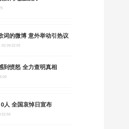
25
歌词的微博 意外举动引热议
-02 09:22:05
感到愤怒 全力查明真相
5:09
0人 全国哀悼日宣布
9:22:56