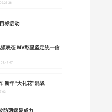
09:26:36
身目标启动
视频表态 MV彰显坚定统一信
 08:41:47
 新年“大礼花”混战
7:03
 攻防两端显威力