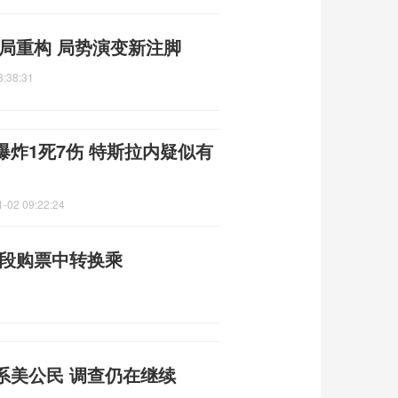
局重构 局势演变新注脚
8:38:31
炸1死7伤 特斯拉内疑似有
1-02 09:22:24
分段购票中转换乘
系美公民 调查仍在继续