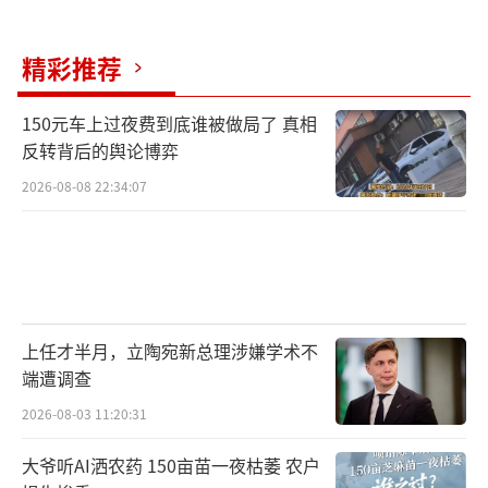
精彩推荐
150元车上过夜费到底谁被做局了 真相
反转背后的舆论博弈
2026-08-08 22:34:07
上任才半月，立陶宛新总理涉嫌学术不
端遭调查
2026-08-03 11:20:31
大爷听AI洒农药 150亩苗一夜枯萎 农户