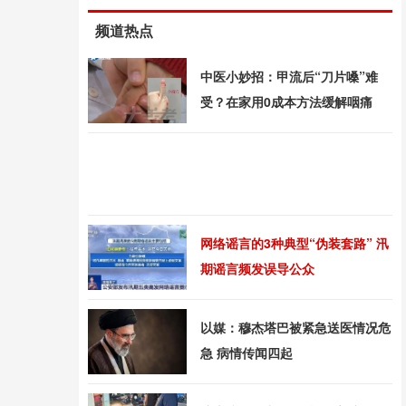
频道热点
中医小妙招：甲流后“刀片嗓”难
受？在家用0成本方法缓解咽痛
网络谣言的3种典型“伪装套路” 汛
期谣言频发误导公众
以媒：穆杰塔巴被紧急送医情况危
急 病情传闻四起