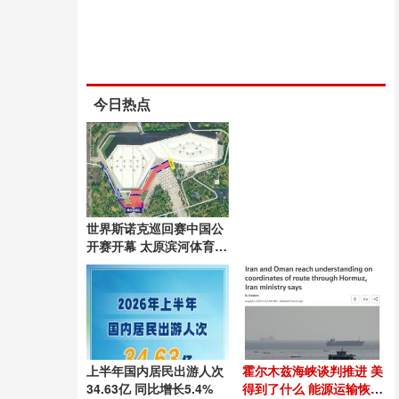
今日热点
世界斯诺克巡回赛中国公
开赛开幕 太原滨河体育中
心闪耀启幕
上半年国内居民出游人次
霍尔木兹海峡谈判推进 美
34.63亿 同比增长5.4%
得到了什么 能源运输恢复