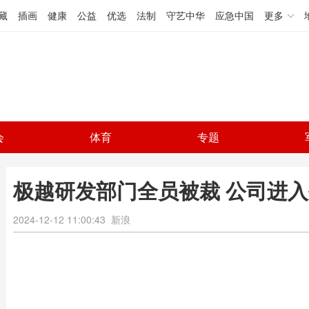
藏
插画
健康
公益
优选
法制
守艺中华
应急中国
更多
会
体育
专题
极越研发部门全员被裁 公司进入
2024-12-12 11:00:43
新浪