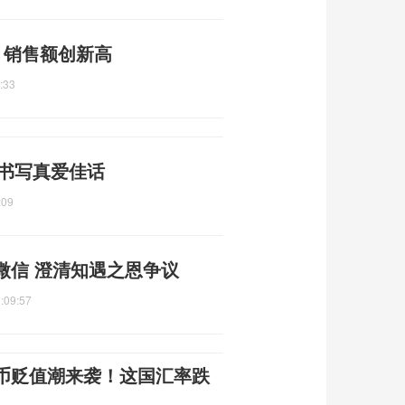
元 销售额创新高
:33
年书写真爱佳话
:09
微信 澄清知遇之恩争议
:09:57
货币贬值潮来袭！这国汇率跌