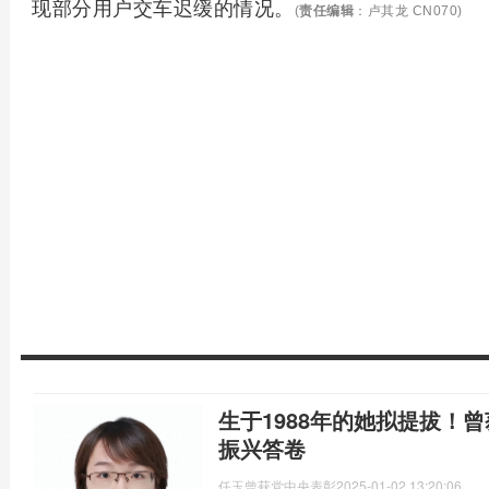
现部分用户交车迟缓的情况。
(
责任编辑
：卢其龙 CN070)
生于1988年的她拟提拔！
振兴答卷
任玉曾获党中央表彰
2025-01-02 13:20:06