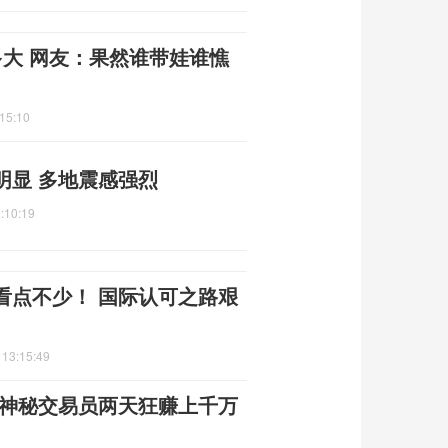
多大 网友：果然谁带娃谁憔
15:10
明显 多地震感强烈
:10:19
看点不少！ 国际认可之路艰
 13:15:49
 神秘交易员两天狂赚上千万