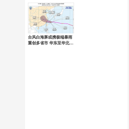
与市场压力下降
台风白海豚或携极端暴雨
重创多省市 华东至华北将
掀强风雨