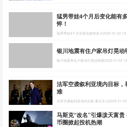
猛男带娃4个月后变化能有
悴！
猛男带娃4个月后变化能有多大
2025-01-02 13:
银川地震有住户家吊灯晃动
银川地震有住户家吊灯晃动明显
2025-01-02 13
法军空袭叙利亚境内目标，
难
法军空袭叙利亚境内目标,看点不少
2025-01-02
马斯克“改名”引爆泼天富贵
币圈掀起投机热潮