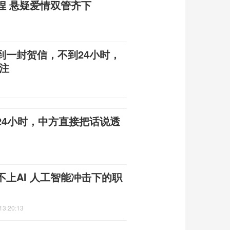
捏 悬疑爱情双管齐下
到一封贺信，不到24小时，
注
24小时，中方直接把话说透
上AI 人工智能冲击下的职
13:20:13