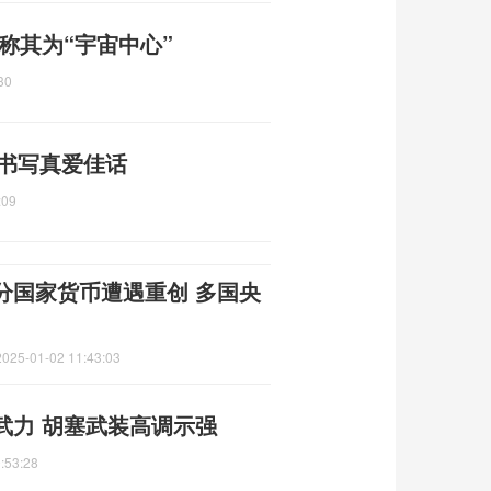
称其为“宇宙中心”
30
年书写真爱佳话
:09
分国家货币遭遇重创 多国央
2025-01-02 11:43:03
武力 胡塞武装高调示强
:53:28