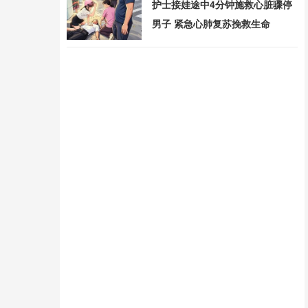
护士接娃途中4分钟施救心脏骤停
男子 紧急心肺复苏挽救生命