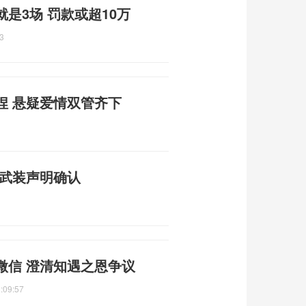
是3场 罚款或超10万
3
捏 悬疑爱情双管齐下
塞武装声明确认
微信 澄清知遇之恩争议
:09:57