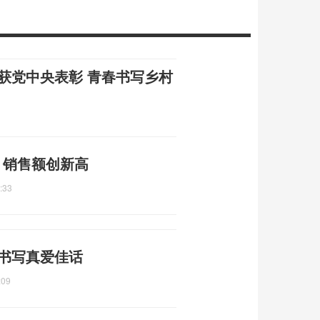
曾获党中央表彰 青春书写乡村
元 销售额创新高
:33
年书写真爱佳话
:09