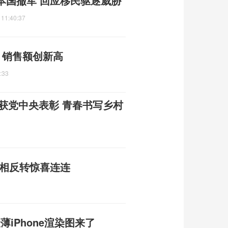
本国撤军 回应移民驱逐威胁
 11:40:37
元 销售额创新高
:33
曾获党中央表彰 青春书写乡村
真相反转惊喜连连
最薄iPhone渲染图来了