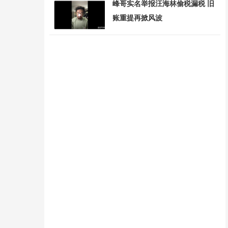
峰哥实名举报汪海林偷税漏税 旧
账重提再掀风波