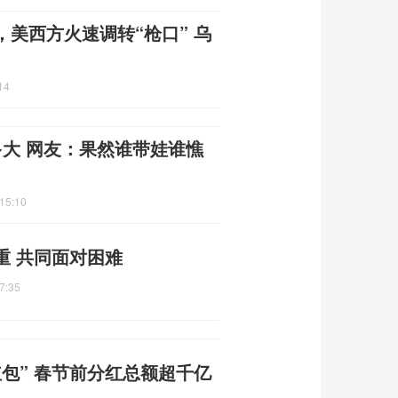
美西方火速调转“枪口” 乌
14
多大 网友：果然谁带娃谁憔
15:10
重 共同面对困难
7:35
包” 春节前分红总额超千亿