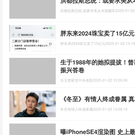
洪都拉斯总统：或要求美从
洪都拉斯总统,或要求美从本国撤军
2025-01-02
胖东来2024珠宝卖了15亿
胖东来2024珠宝卖了15亿元
2025-01-02 13:19
生于1988年的她拟提拔！
振兴答卷
任玉曾获党中央表彰
2025-01-02 13:20:06
《冬至》有情人终成眷属 
冬至有情人终成眷属
2025-01-02 13:08:19
曝iPhoneSE4渲染图 史上