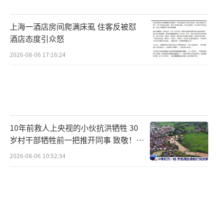
失曾获巴中好人称号！
（责任编辑：卢其龙 CN070）
上海一酒店房间爬满床虱 住客反被怼
酒店态度引众怒
2026-08-06 17:16:24
10年前救人上央视的小伙抗洪牺牲 30
岁村干部牺牲前一把推开同事 致敬！送
别！
2026-08-06 10:52:34