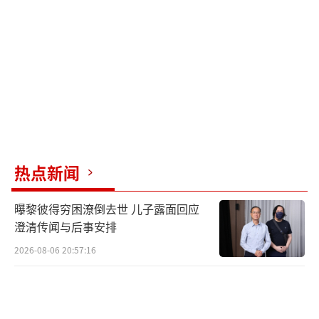
民政部公示平台显示，巴中市蓝天救援队
注册名为巴中市蓝天救援志愿协会，法定代表
人为兰天。兰天曾获得“巴中好人”等多个荣
誉称号，参与过多起大型救援任务。但目前，
巴中市蓝天救援队已罢免兰天，并表示他的行
为属于个人行为，与队伍无关。
热点新闻
现在，王海伟最大的愿望仍然是找回失踪
的亲人，但他也找不到愿意来作业的救援公
曝黎彼得穷困潦倒去世 儿子露面回应
澄清传闻与后事安排
司。资深救援从业者认为，搜寻难度很大，洪
水可能已经将车辆冲散。最佳的搜寻时间是四
2026-08-06 20:57:16
五月份，但由于拖延，今年的最佳时机已经错
过，只能等到明年再尝试。救援队长收钱后消