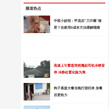
频道热点
中医小妙招：甲流后“刀片嗓”难
受？在家用0成本方法缓解咽痛
高速上引擎盖突然翘起司机冷静盲
停 冷静处置化险为夷
狗子喜提大餐当晚打猎归来 加餐
后更给力