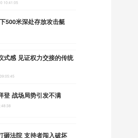
0 10:41:05
下500米深处存放攻击艇
仪式感 见证权力交接的传统
09:05:45
拜登 战场局势引发不满
:48:38
打砸法院 支持者闯入破坏