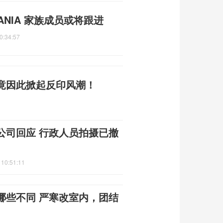
NIA 家族成员或将跟进
0:34:57
竟因此掀起反印风潮！
公司回应 行政人员拍摄已撤
 10:51:11
哪些不同 严寒改室内，团结