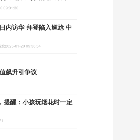
0 09:01:30
日内访华 拜登陷入尴尬 中
尴尬
2025-01-20 09:36:54
市值飙升引争议
，提醒：小孩玩烟花时一定
21