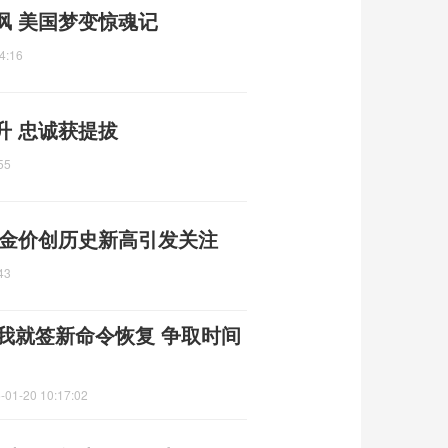
讽 美国梦变惊魂记
4:16
升 忠诚获提拔
55
 金价创历史新高引发关注
43
一我就签新命令恢复 争取时间
-01-20 10:17:02