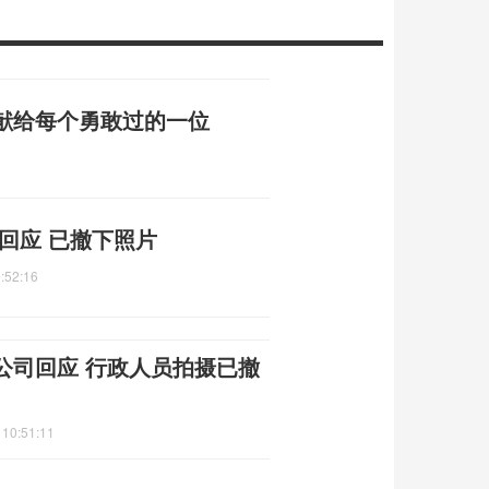
献给每个勇敢过的一位
回应 已撤下照片
:52:16
公司回应 行政人员拍摄已撤
 10:51:11