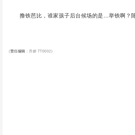
撸铁芭比，谁家孩子后台候场的是…举铁啊？
(
责任编辑
：乔娇 TT0002)