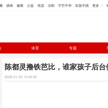
藏
插画
健康
公益
优选
法制
守艺中华
应急中国
更多
会
体育
专题
陈都灵撸铁芭比，谁家孩子后台
2025-01-03 10:40:30