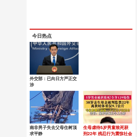
今日热点
外交部：已向日方严正交
涉
南非男子失去父母住树顶
生母虐待5岁男童致死获
求平静
刑22年 残忍行为震惊社会