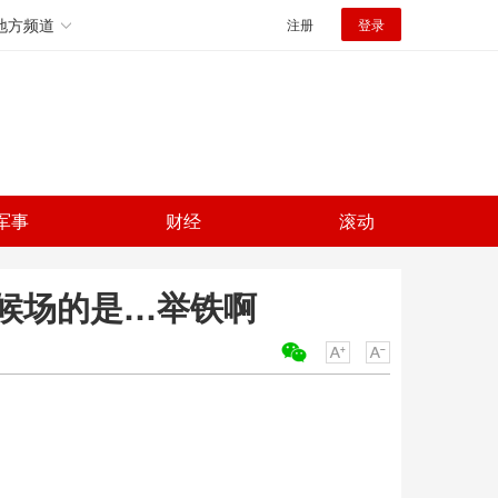
地方频道
注册
登录
军事
财经
滚动
候场的是…举铁啊
关键词：