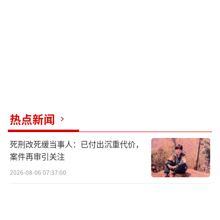
论从道德还是法律角度来看，这些员工的行为
都经不起检验，毫无廉耻之心和敬畏之心。
超市虽然装有监控视频，但未能起到震慑
作用。事后查看监控显示，员工就在摄像头下
作案，说明技防措施形同虚设。超市应有一整
套规范管理措施，包括分区域管理、责任到人
以及定期或不定期的货物盘点与抽查。如果每
热点新闻
月都能及时盘点，就能及早发现问题，避免亏
死刑改死缓当事人：已付出沉重代价，
损过大。
案件再审引关注
超市老板是受害者，而涉案员工要受到法
2026-08-06 07:37:00
律制裁也是咎由自取。此案对双方都是警示：
员工不应轻视法律，占超市便宜触犯盗窃法，
必将付出代价；超市老板需依靠规则维持正常