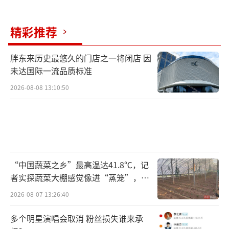
精彩推荐
胖东来历史最悠久的门店之一将闭店 因
未达国际一流品质标准
2026-08-08 13:10:50
“中国蔬菜之乡”最高温达41.8℃，记
者实探蔬菜大棚感觉像进“蒸笼”，有
村民称只能凌晨两点起来干活
2026-08-07 13:26:40
多个明星演唱会取消 粉丝损失谁来承