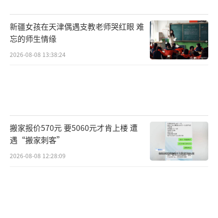
不多，普通刑警们破案下功夫的韧劲也十足。
新疆女孩在天津偶遇支教老师哭红眼 难
这种只把笔墨留在重头戏、硬核到甚至稍显粗
忘的师生情缘
糙的呈现方式，带来了一种久违的观看爽感。
2026-08-08 13:38:24
对于看腻了工业“细糠”的观众来说，这部剧
提供了扎扎实实的精神粗粮。
中式刑侦一集12条人命震住观众。
（责任编辑：卢其
龙 CN070）
搬家报价570元 要5060元才肯上楼 遭
遇“搬家刺客”
2026-08-08 12:28:09