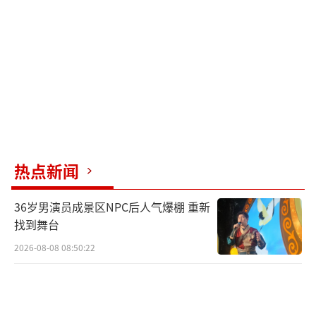
细节让观众感受到真实破案的艰难和复杂。
尽管《我是刑警》中于和伟饰演的主角表
现一般，但剧中的配角们光环巨大，尤其是那
些以真实刑侦专家为原型的角色。例如，现场
勘查专家乌国庆通过犯罪现场的一小袋咸菜推
理出凶手的身份，还有中国首席枪弹痕迹鉴定
专家崔道植通过半枚模糊的血指印找到真凶。
热点新闻
这些真实的案例让剧集更加引人入胜。
36岁男演员成景区NPC后人气爆棚 重新
客观来说，《我是刑警》并非完美无缺，
找到舞台
多个案件之间的串联节奏不太连贯，剧集里的
2026-08-08 08:50:22
马赛克也影响了一些观感。但这部剧的优点在
于其硬核的刑侦细节和真实度极高的犯罪心理
呈现。剧中的罪犯凶狠，老一派专家们人狠话