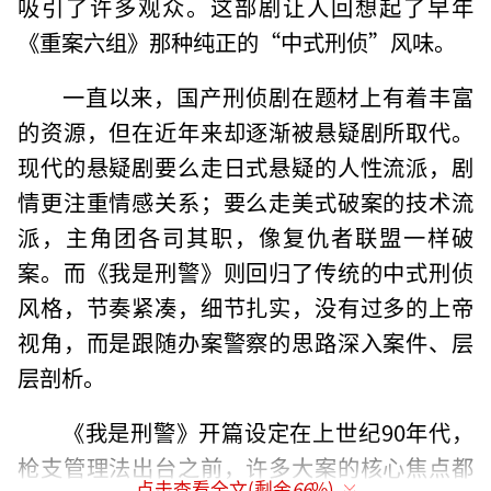
吸引了许多观众。这部剧让人回想起了早年
《重案六组》那种纯正的“中式刑侦”风味。
一直以来，国产刑侦剧在题材上有着丰富
的资源，但在近年来却逐渐被悬疑剧所取代。
现代的悬疑剧要么走日式悬疑的人性流派，剧
情更注重情感关系；要么走美式破案的技术流
派，主角团各司其职，像复仇者联盟一样破
案。而《我是刑警》则回归了传统的中式刑侦
风格，节奏紧凑，细节扎实，没有过多的上帝
视角，而是跟随办案警察的思路深入案件、层
层剖析。
《我是刑警》开篇设定在上世纪90年代，
枪支管理法出台之前，许多大案的核心焦点都
点击查看全文(剩余
66
%)