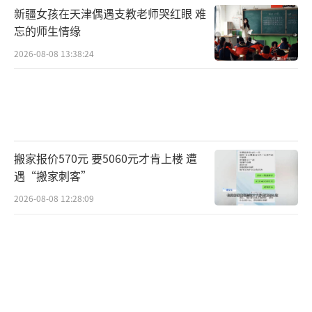
指一件产品中绒子所占的比例，而蓬松度是指
新疆女孩在天津偶遇支教老师哭红眼 难
单位重量的羽绒所占的体积。同等重量下，自
忘的师生情缘
然蓬松羽绒所占的体积越大表明其蓬松度越
2026-08-08 13:38:24
高，蓬松度越高，保暖性能就越好。
当然，一件成品羽绒服的保暖性能除了受
羽绒填充料的影响外，还会受到款式长短、防
风性能、是否合身等因素的影响。
搬家报价570元 要5060元才肯上楼 遭
遇“搬家刺客”
问题4：羽绒服到底怎么辨别好坏?
2026-08-08 12:28:09
商家的手段层出不穷，逼得消费者不断提
升“道行”。暴力拆剪、针刺取绒……近期网
上各种实验让人眼花缭乱。那么，羽绒服到底
该怎么挑?中国羽绒工业协会信息部工作人员曲