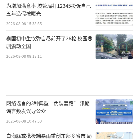
在日常生活中，羽绒服可以水洗，但需要使用
为增加满意率 城管局打12345投诉自己
中性洗涤剂或专业清洗剂，不建议干洗，因为
五年造假被曝光
干洗剂会对羽绒有损伤，降低羽绒服的保暖性
2026-08-08 15:38:35
能。同时洗涤不宜过于频繁，切记不要用真空
泰国初中生饮弹自尽前开了26枪 校园悲
压缩袋进行收纳，否则会影响羽绒质量。
（责任
剧震动全国
编辑：乔娇 TT0002）
2026-08-08 08:13:11
网络谣言的3种典型“伪装套路” 汛期
谣言频发误导公众
2026-08-08 10:47:53
白海豚或携极端暴雨重创东部多省市 局