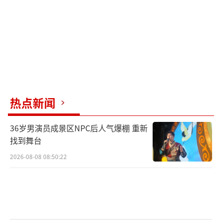
在的。”
问题3：影响羽绒服保暖效果的因素到底有
哪些?
在现场，蒋于龙向记者展示了鸭绒、鹅
绒、飞丝等不同颜色和种类的填充物样本。目
热点新闻
前市面上常见的羽绒填充物的种类，按照颜色
可分为白色和灰色，按照种类可分为鹅绒和鸭
36岁男演员成景区NPC后人气爆棚 重新
绒。“白绒看上去晶莹柔软，比灰绒品质更好
找到舞台
吗?”蒋于龙纠正道：“羽绒的颜色并不影响它
2026-08-08 08:50:22
的品质和保暖性能。”
据介绍，影响羽绒保暖性能的主要有两个
指标，即绒子含量和蓬松度。所谓绒子含量是