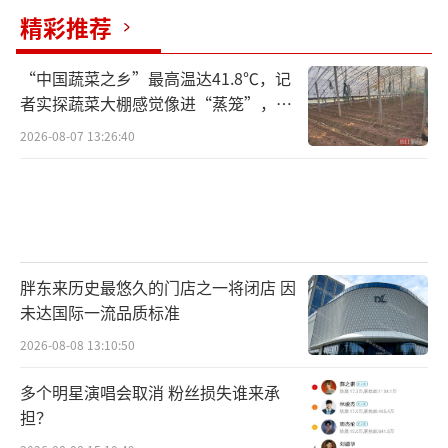
艺向记者展示了挑羽绒服的小技巧。
精彩推荐
首先要关注产品标签，包括吊牌和水洗
“中国蔬菜之乡”最高温达41.8℃，记
标。标签应该注明生产厂家及地址、羽绒种
者实探蔬菜大棚感觉像进“蒸笼”，有
类、绒子含量、充绒量、面料材质、产品尺寸
村民称只能凌晨两点起来干活
2026-08-07 13:26:40
等信息。如果以上信息缺失或者标注不清晰，
则需要提高警惕、仔细甄别。特别是不标明生
产厂家和地址，或者吊牌和水洗标上的信息不
一致，则很有可能遇到假冒伪劣产品。同时，
如果产品上佩挂有羽绒制品信誉保证标识，可
胖东来历史最悠久的门店之一将闭店 因
以扫描标志后的二维码查看其结果与产品信息
未达国际一流品质标准
是否一致。
2026-08-08 13:10:50
其次，在挑选羽绒服时可以将产品自然放
多个明星演唱会取消 粉丝损失谁来承
担？
置，用手轻轻按压，看其是否能较快回弹恢复