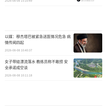
2026-08-08 15:10:49
原状。如果不回弹或回弹很慢，说明产品质量
欠佳或其填充物并非羽绒。随后，用手摸，根
据其触感是否柔软进行判断。如果手感柔软且
能摸到羽绒服内的小毛片，则为正常;反之，如
果摸不到细小毛片或者感觉到全是毛梗，其填
以媒：穆杰塔巴被紧急送医情况危急 病
充物可能不是羽绒，而是粉碎毛或者是其他产
情传闻四起
品。
2026-08-08 10:40:37
第三步可以拍、搓羽绒服，如果有粉尘溢
女子带娃漂流落水 教练员称不敢捞 安
出或钻绒明显，则表明产品质量较差。
全承诺成空谈
2026-08-08 10:11:18
最后，可以通过嗅觉判断，鼻子深吸，如
果羽绒服没有明显的异味、臭味则为正常。同
时，她也提示消费者拿到产品最好上身试穿，
合身的羽绒服才能达到最佳保暖效果。此外，