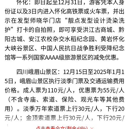
怀化：即日起至12月31日，游客凭本人身
份证以及3日内进入怀化高铁票或火车票，并出
示在发型师晓华门店“靓点发型设计烫染洗
护”打卡的自拍照，即可享受洪江古商城、黔
阳古城、安江农校杂交水稻纪念园、黄岩怀化
大峡谷景区、中国人民抗日战争胜利受降纪念
馆等一系列国家AAAA级旅游景区的减免优惠。
四川峨眉山景区：12月15日至2025年1月1
5日，峨眉山景区执行淡季门票及交通运输费用
价格。成人票为110元/人，优惠票为55元/人
（不含寺庙、索道、保险、观光车等其他费
用）。淡季万年索道票上行30元/人，下行20
元/人；金顶索道票上行30元/人，下行20元/
人。
点击查看全文(剩余
65
%)