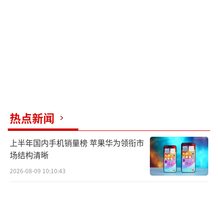
东南湖区实行5折门票优惠。当前至12月26日每
周四，游客还可提前预约抢免门票游千岛湖，
每次限量1000张。
岳阳平江石牛寨景区：11月20日起，岳阳
平江石牛寨景区对湖北、江西、湖南的游客分
时段推出免门票活动。在指定时间内，游客可
热点新闻
领取景区免费大门票，还可以免费游玩玻璃
桥、天空之镜、玻璃栈道、步步惊心、告白喊
上半年国内手机销量榜 苹果华为领衔市
泉、多人秋千和博物馆等项目。具体免票时间
场结构清晰
可关注景区公众号获取。
2026-08-09 10:10:43
贵州：即日起至2025年1月28日期间，生
肖属龙的各省(自治区、直辖市)居民、港澳台同