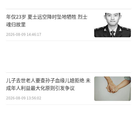
胞及海外华人华侨入黔旅游，凭有效身份证件
可享受贵州全省国有A级景区免门票优惠（不含
年仅23岁 夏士远空降时坠地牺牲 烈士
特许经营项目）。此外，即日起至12月31日，
魂归故里
入黔旅游的外省籍一型客车（私家车）使用ET
2026-08-09 14:46:17
C电子支付方式每周周五（00:00后）、周六、
周日（24:00前）在贵州境内高速公路收费站出
站的，享受贵州境内高速公路应收通行费减半
优惠。
（责任编辑：卢其龙 CN070）
儿子去世老人要查孙子血缘儿媳拒绝 未
成年人利益最大化原则引发争议
2026-08-09 13:56:02