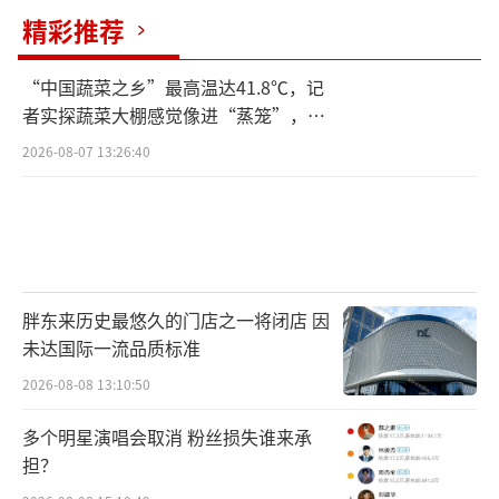
精彩推荐
“中国蔬菜之乡”最高温达41.8℃，记
者实探蔬菜大棚感觉像进“蒸笼”，有
村民称只能凌晨两点起来干活
2026-08-07 13:26:40
胖东来历史最悠久的门店之一将闭店 因
未达国际一流品质标准
2026-08-08 13:10:50
多个明星演唱会取消 粉丝损失谁来承
担？