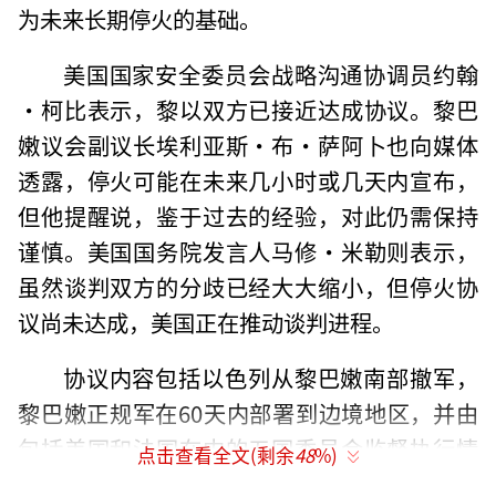
为未来长期停火的基础。
美国国家安全委员会战略沟通协调员约翰
·柯比表示，黎以双方已接近达成协议。黎巴
嫩议会副议长埃利亚斯·布·萨阿卜也向媒体
透露，停火可能在未来几小时或几天内宣布，
但他提醒说，鉴于过去的经验，对此仍需保持
谨慎。美国国务院发言人马修·米勒则表示，
虽然谈判双方的分歧已经大大缩小，但停火协
议尚未达成，美国正在推动谈判进程。
协议内容包括以色列从黎巴嫩南部撤军，
黎巴嫩正规军在60天内部署到边境地区，并由
包括美国和法国在内的五国委员会监督执行情
点击查看全文(剩余
48
%)
况。以色列驻美国大使赫尔佐格强调，以色列