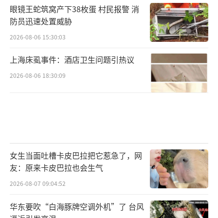
眼镜王蛇筑窝产下38枚蛋 村民报警 消
防员迅速处置威胁
2026-08-06 15:30:03
上海床虱事件：酒店卫生问题引热议
2026-08-06 18:30:09
女生当面吐槽卡皮巴拉把它惹急了，网
友：原来卡皮巴拉也会生气
2026-08-07 09:04:52
华东要吹“白海豚牌空调外机”了 台风