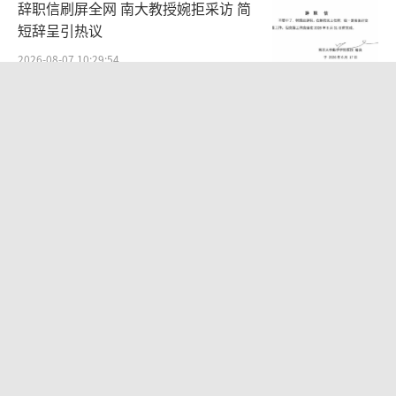
辞职信刷屏全网 南大教授婉拒采访 简
短辞呈引热议
2026-08-07 10:29:54
吉林一“温度计大楼”读数爆表 高温引
发网友调侃
2026-08-06 21:22:53
睡自己车被酒店收住宿费 离谱收费引发
争议
2026-08-05 20:50:16