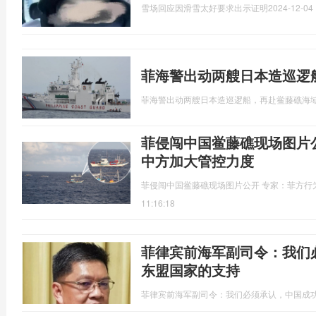
雪场回应因滑雪太好要求出示证明
2024-12-04 
菲海警出动两艘日本造巡逻
菲海警出动两艘日本造巡逻船，再赴鲎藤礁海
菲侵闯中国鲎藤礁现场图片
中方加大管控力度
菲侵闯中国鲎藤礁现场图片公开 专家：菲方行
11:16:18
菲律宾前海军副司令：我们
东盟国家的支持
菲律宾前海军副司令：我们必须承认，中国成