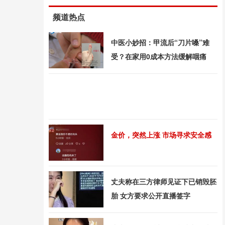
频道热点
中医小妙招：甲流后“刀片嗓”难
受？在家用0成本方法缓解咽痛
金价，突然上涨 市场寻求安全感
丈夫称在三方律师见证下已销毁胚
胎 女方要求公开直播签字