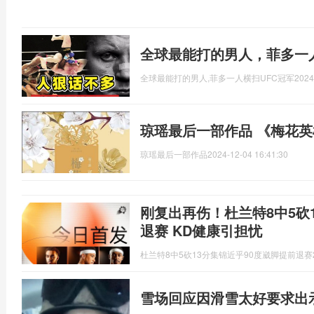
全球最能打的男人，菲多一人
全球最能打的男人,菲多一人横扫UFC冠军
2024
琼瑶最后一部作品 《梅花
琼瑶最后一部作品
2024-12-04 16:41:30
刚复出再伤！杜兰特8中5砍1
退赛 KD健康引担忧
杜兰特8中5砍13分集锦近乎90度崴脚提前退赛
雪场回应因滑雪太好要求出