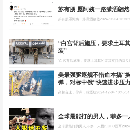
苏有朋 愿阿姨一路潇洒翩然
苏有朋愿阿姨一路潇洒翩然
2024-12-04 16:36:
“白宫背后施压，要求土耳
装”
“白宫背后施压，要求土耳其约束其支持的叙反
美最强驱逐舰不惜血本搞“
弹，对标中俄“快速进步压力
高超音速，导弹，驱逐舰
2024-12-04 10:45:51
全球最能打的男人，菲多一人
全球最能打的男人,菲多一人横扫UFC冠军
2024