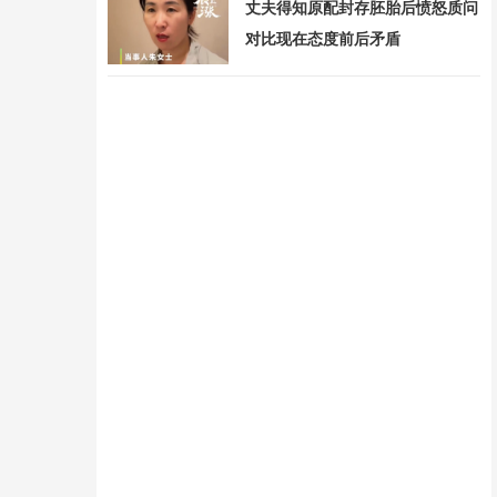
丈夫得知原配封存胚胎后愤怒质问
对比现在态度前后矛盾