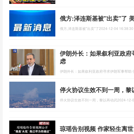
俄方:泽连斯基被"出卖"了
俄方,泽连斯基被"出卖"了
2024-12-04 16:38:30
伊朗外长：如果叙利亚政府
虑
伊朗外长：如果叙利亚政府寻求伊朗军事帮助 
停火协议生效不到一周，黎
停火协议生效不到一周，黎以再动武
2024-12-0
琼瑶告别视频 作家轻生离世