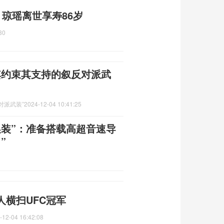
 琼瑶离世享寿86岁
30
其约束其支持的叙反对派武
对派武装”
2024-12-04 10:41:25
换装”：准备搭载高超音速导
”
横扫UFC冠军
-12-04 16:42:08