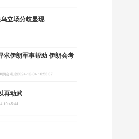
 美乌立场分歧显现
寻求伊朗军事帮助 伊朗会考
伊朗会考虑
2024-12-04 10:53:37
以再动武
4 10:45:44