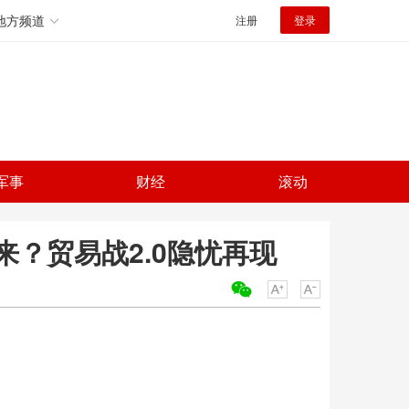
地方频道
注册
登录
军事
财经
滚动
？贸易战2.0隐忧再现
关键词：