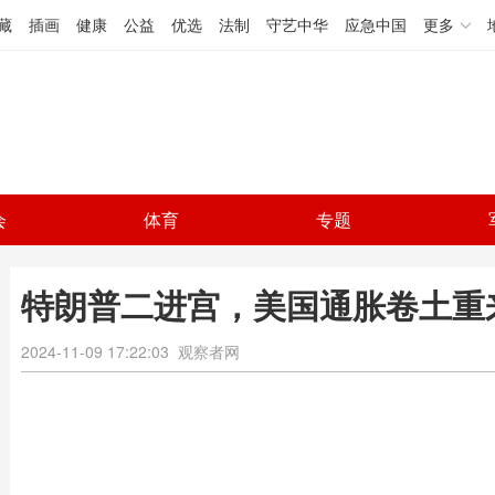
藏
插画
健康
公益
优选
法制
守艺中华
应急中国
更多
会
体育
专题
特朗普二进宫，美国通胀卷土重来
2024-11-09 17:22:03
观察者网