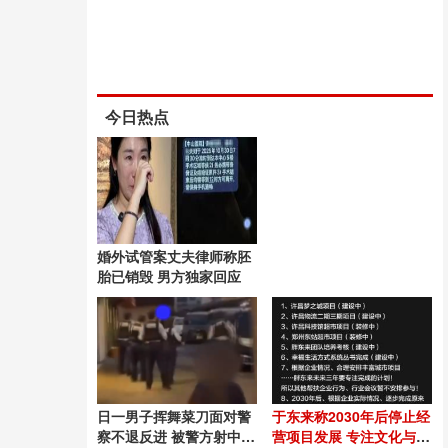
今日热点
婚外试管案丈夫律师称胚
胎已销毁 男方独家回应
日一男子挥舞菜刀面对警
于东来称2030年后停止经
察不退反进 被警方射中胸
营项目发展 专注文化与管