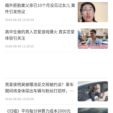
婚外胚胎案父亲已10个月没见过女儿 案
件引发热议
2026-08-06 13:03:24
高中生做的真人恋爱游戏爆火 真实恋爱
体验引关注
2026-08-06 11:18:25
男星侯明昊被曝违反交规被约谈？乘车
期间将身体探出车辆与粉丝打招呼，当
地交警回应
2026-08-06 15:55:06
《归墟》平均每分钟算力成本2000元