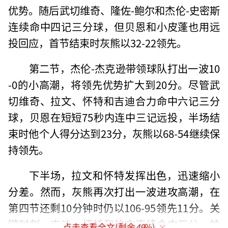
优势。随后武切维奇、隆佐-鲍尔和杰伦-史密斯
连续命中四记三分球，但贝恩和小皮蓬也用远
投回应，首节结束时灰熊以32-22领先。
第二节，杰伦-杰克逊带领球队打出一波10
-0的小高潮，将领先优势扩大到20分。尽管武
切维奇、拉文、怀特和吉迪合力命中六记三分
球，贝恩在短短75秒内连中三记远投，半场结
束时他个人得分达到23分，灰熊以68-54继续保
持领先。
下半场，拉文和怀特发挥出色，迅速缩小
分差。然而，灰熊再次打出一波进攻高潮，在
第四节还剩10分钟时仍以106-95领先11分。关
键时刻，吉迪、怀特和拉文连续命中三分，拉
点击查看全文(剩余
49
%)