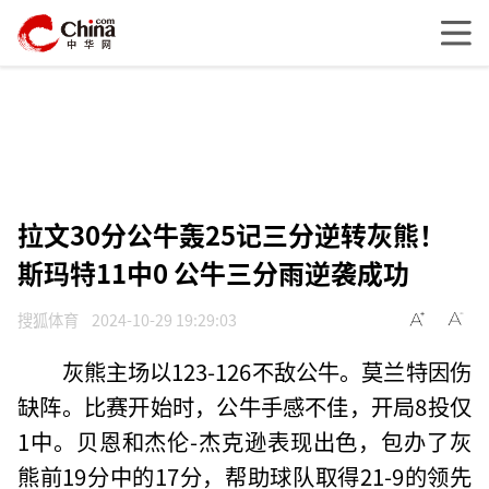
拉文30分公牛轰25记三分逆转灰熊！
斯玛特11中0 公牛三分雨逆袭成功
搜狐体育
2024-10-29 19:29:03
灰熊主场以123-126不敌公牛。莫兰特因伤
缺阵。比赛开始时，公牛手感不佳，开局8投仅
1中。贝恩和杰伦-杰克逊表现出色，包办了灰
熊前19分中的17分，帮助球队取得21-9的领先