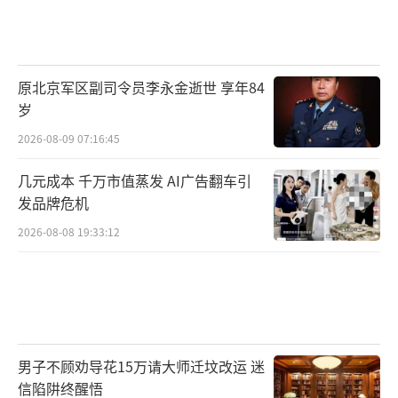
原北京军区副司令员李永金逝世 享年84
岁
2026-08-09 07:16:45
几元成本 千万市值蒸发 AI广告翻车引
发品牌危机
2026-08-08 19:33:12
男子不顾劝导花15万请大师迁坟改运 迷
信陷阱终醒悟