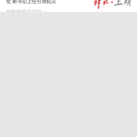
仗 新书记上任引领抗灾
2026-08-08 22:57:01
河南西平刑案嫌犯逃窜时伤害多人 嫌疑
人已被抓获
2026-08-08 19:37:03
购飞机票7分钟后退票被扣2022元 隐形
条款引争议
2026-08-08 22:51:59