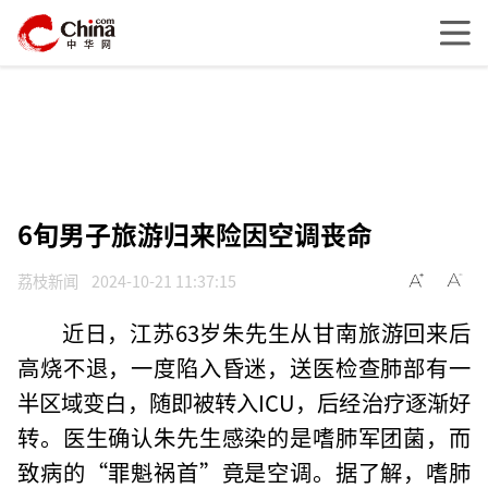
6旬男子旅游归来险因空调丧命
荔枝新闻
2024-10-21 11:37:15
近日，江苏63岁朱先生从甘南旅游回来后
高烧不退，一度陷入昏迷，送医检查肺部有一
半区域变白，随即被转入ICU，后经治疗逐渐好
转。医生确认朱先生感染的是嗜肺军团菌，而
致病的“罪魁祸首”竟是空调。据了解，嗜肺