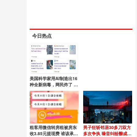
今日热点
美国科学家用AI制造出16
种全新病毒，网民炸了 安
全与伦理担忧升温
租客用微信转房租被房东
男子狂斩邻居30多刀双方
收3.85元提现费 谁该承担
多次争执 噪音纠纷酿成血