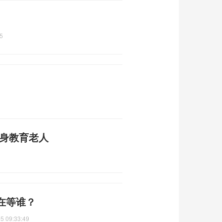
5
挺身教育老人
在等谁？
5 09:33:49