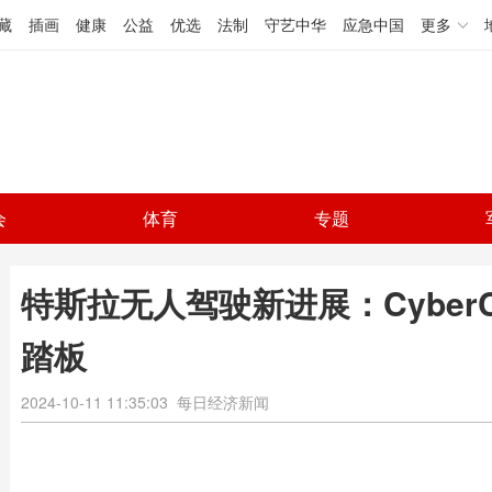
藏
插画
健康
公益
优选
法制
守艺中华
应急中国
更多
会
体育
专题
特斯拉无人驾驶新进展：Cyber
踏板
2024-10-11 11:35:03
每日经济新闻