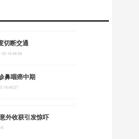
度切断交通
-05 16:48:38
诊鼻咽癌中期
5 16:46:27
 意外收获引发惊吓
18