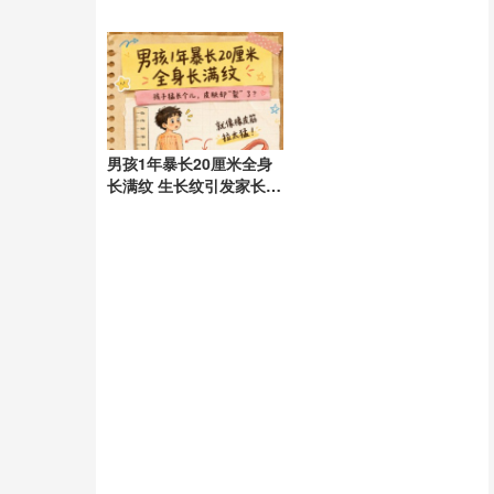
手续费？
腥悲剧
男孩1年暴长20厘米全身
长满纹 生长纹引发家长担
忧