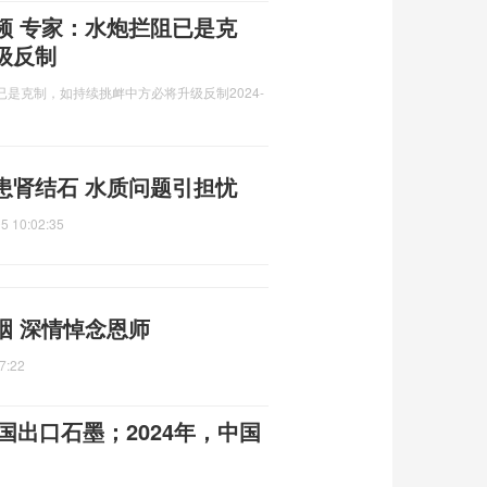
频 专家：水炮拦阻已是克
级反制
已是克制，如持续挑衅中方必将升级反制
2024-
患肾结石 水质问题引担忧
5 10:02:35
咽 深情悼念恩师
7:22
国出口石墨；2024年，中国