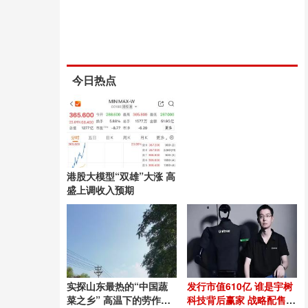
今日热点
港股大模型“双雄”大涨 高
盛上调收入预期
实探山东最热的“中国蔬
发行市值610亿 谁是宇树
菜之乡” 高温下的劳作挑
科技背后赢家 战略配售引