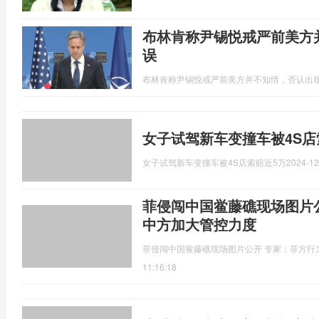
布林肯称尹锡悦戒严前美方
误
布林肯称尹锡悦戒严前美方并不知情，否认出
女子试驾新车变撞车被4S店
女子试驾新车变撞车被4S店索赔近5万
2024-12
菲侵闯中国鲎藤礁现场图片
中方加大管控力度
菲侵闯中国鲎藤礁现场图片公开 专家：菲方行
11:16:18