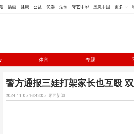
藏
插画
健康
公益
优选
法制
守艺中华
应急中国
更多
会
体育
专题
警方通报三娃打架家长也互殴 
2024-11-05 16:43:05
界面新闻