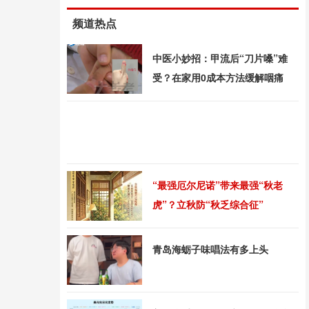
频道热点
中医小妙招：甲流后“刀片嗓”难
受？在家用0成本方法缓解咽痛
“最强厄尔尼诺”带来最强“秋老
虎”？立秋防“秋乏综合征”
青岛海蛎子味唱法有多上头