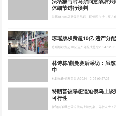
法塔赫与哈马斯同意战后共
体细节进行谈判
法塔赫与哈马斯同意战后共同管理加沙，双方
琼瑶版权费超10亿 遗产分
琼瑶版权费超10亿遗产分配成悬念
2024-12-05
林诗栋/蒯曼赛后采访：虽
中
林诗栋蒯曼赛后采访
2024-12-05 09:57:23
特朗普被曝想逼迫俄乌上谈
可行性
特朗普被曝想逼迫俄乌上谈判桌，分析人士：